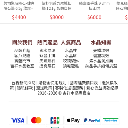
莫爾道玻隕石-捷克
紫舒俱萊九尾狐仙
綠幽靈手珠 9.2mm
捷克綠
隕石墜 6.2g 放鬆愉
墜 12.1g 智慧自信
招正財
隕石橢圓
悅
$4400
$8000
$6000
$
關於我們
熱門產品
人氣商品
水晶知識
品牌介紹
紫水晶洞
水晶柱
天鐵功效
客戶見證
鈦晶手排
水晶球
碧璽功效
實體門市
天鐵隕石
咬錢貔貅
紫水晶洞推薦
吉祥水晶教室
捷克隕石
鎮宅龍龜
鈦晶手排如何挑選
台視新聞採訪
|
購物金使用規則
|
國際運費價目表
|
退貨換政
策
|
隱私條款
|
運送政策
|
客製化送禮服務
|
愛心公益捐款紀錄
2016-2026 © 吉祥水晶專賣店