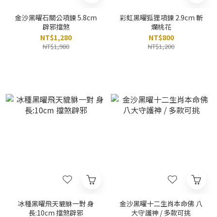
金沙黑曜石關公項鍊 5.8cm
彩虹黑曜狐狸項鍊 2.9cm 斬
辟邪擋煞
爛桃花
NT$1,280
NT$800
NT$1,980
NT$1,200
冰種黑曜飛天貔貅一對 身
金沙黑曜十二生肖本命佛 八
長:10cm 擋煞辟邪
大守護神 / 多款可挑