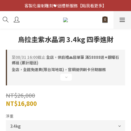
客製化雷射雕刻💝送禮新服務【點我看更多】
客製化雷射雕刻💝送禮新服務【點我看更多】
避邪防小人⚡指定黑曜石 任選兩件75折
客製化雷射雕刻💝送禮新服務【點我看更多】
烏拉圭紫水晶洞 3.4kg 四季進財
至
08/31 16:00
截止
全店，保庇禮🙏🏻單筆 滿$8888送✦銀曜石
媽祖 (累計贈送)
全店，全館免運費(限台灣地區)，官網提供刷卡分期服務
NT$26,000
NT$16,800
淨重