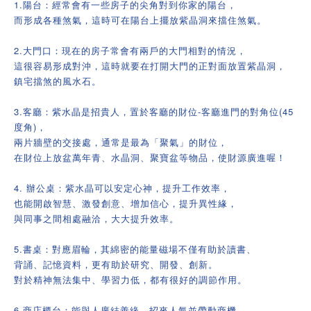
1.陽台：經常會有一些房子的尖角對到你家的陽台，
而形成各種煞氣，這時可在陽台上擺放紫晶洞來擋住煞氣。
2.大門口：現在的房子常會有兩戶的大門相對的情況，
這很容易形成對沖，這時就要在打開大門的正對面放置紫晶洞，
鎮宅擋煞的風水石。
3.客廳：紫水晶是招貴人，置於客廳的財位-客廳進門的對角位(45
度角)，
兩片牆壁的交接處，通常是最為「聚氣」的財位，
在財位上放盆萬年青、水晶洞、聚寶盆等物品，使財源廣進喔！
4. 辦公桌：紫水晶可以安定心神，提升工作效率，
也能開啟智慧、激發創意、增加信心，提升異性緣，
與同事之間相處融洽，大大提升效率。
5.書桌：對應眉輪，其綿密的能量磁場不僅有助於讀書、
背誦、記憶資料，更有助於研究、開發、創新。
對於精神無法集中、學習力低，都有很好的調節作用。
6.商店櫃台：能與人廣結善緣，招來人氣並帶動商機。