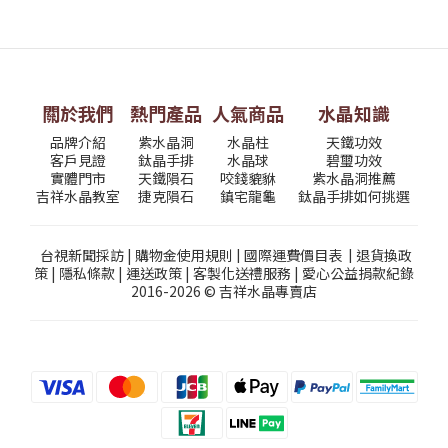
關於我們
熱門產品
人氣商品
水晶知識
品牌介紹
紫水晶洞
水晶柱
天鐵功效
客戶見證
鈦晶手排
水晶球
碧璽功效
實體門市
天鐵隕石
咬錢貔貅
紫水晶洞推薦
吉祥水晶教室
捷克隕石
鎮宅龍龜
鈦晶手排如何挑選
台視新聞採訪
|
購物金使用規則
|
國際運費價目表
|
退貨換政
策
|
隱私條款
|
運送政策
|
客製化送禮服務
|
愛心公益捐款紀錄
2016-2026 © 吉祥水晶專賣店