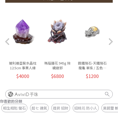
玻利維亞紫水晶柱
瑪瑙蓮花 945g 除
鎳鐵隕石-天鐵隕石
紫
12.5cm 事業人緣
穢避邪
龍龜 單珠 / 五色可
墜 
挑
$4000
$6800
$1200
手珠
你喜歡的分類
相生相剋 螢石
超七 運氣
提昇 招財
招桃花 防小人
黑碧璽 