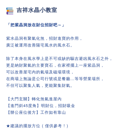
吉祥
水晶小教室
「把紫晶洞放在財位招財吧～」
紫水晶洞有聚氣化煞，招財進寶的作用，
廣泛被運用改善陽宅風水的風水石。
除了本身在風水學上是不可或缺的驅吉避凶風水石之外，
更是納財聚氣的主要寶石，在家裡擺上一座紫晶洞，
可以改善屋宅內的氣場及磁場環境，
在商場上無論是公司行號或是餐廳…等等營業場所，
不但可以聚集人氣，更能聚集財氣。
【大門玄關】轉化煞氣進屋內
【進門斜45度角】明財位，招財吸金
【辦公座位後方】工作如有靠山
★建議的擺放方位 ( 僅供參考 ! )