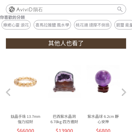
隕石
你喜歡的分類
療癒心靈 浪花
喜馬拉雅鹽 風水學
桃花運 達摩不倒翁
碧璽 能
其他人也看了
鈦晶手珠 13.7mm
巴西紫水晶洞
紫水晶球 6.2cm 靜
強力招財
6.78kg 四方進財
心安神
$66000
$13900
$6800