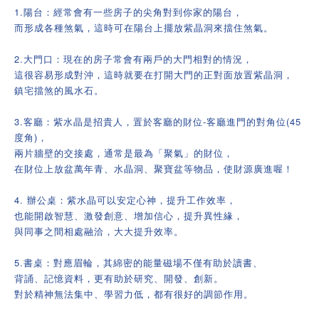
1.陽台：經常會有一些房子的尖角對到你家的陽台，
而形成各種煞氣，這時可在陽台上擺放紫晶洞來擋住煞氣。
2.大門口：現在的房子常會有兩戶的大門相對的情況，
這很容易形成對沖，這時就要在打開大門的正對面放置紫晶洞，
鎮宅擋煞的風水石。
3.客廳：紫水晶是招貴人，置於客廳的財位-客廳進門的對角位(45
度角)，
兩片牆壁的交接處，通常是最為「聚氣」的財位，
在財位上放盆萬年青、水晶洞、聚寶盆等物品，使財源廣進喔！
4. 辦公桌：紫水晶可以安定心神，提升工作效率，
也能開啟智慧、激發創意、增加信心，提升異性緣，
與同事之間相處融洽，大大提升效率。
5.書桌：對應眉輪，其綿密的能量磁場不僅有助於讀書、
背誦、記憶資料，更有助於研究、開發、創新。
對於精神無法集中、學習力低，都有很好的調節作用。