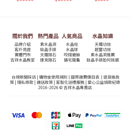
關於我們
熱門產品
人氣商品
水晶知識
品牌介紹
紫水晶洞
水晶柱
天鐵功效
客戶見證
鈦晶手排
水晶球
碧璽功效
實體門市
天鐵隕石
咬錢貔貅
紫水晶洞推薦
吉祥水晶教室
捷克隕石
鎮宅龍龜
鈦晶手排如何挑選
台視新聞採訪
|
購物金使用規則
|
國際運費價目表
|
退貨換政
策
|
隱私條款
|
運送政策
|
客製化送禮服務
|
愛心公益捐款紀錄
2016-2026 © 吉祥水晶專賣店