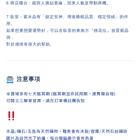
6.商店櫃台：能與人廣結善緣，招來人氣並帶動商機。
7.臥室：紫水晶有「鎮定安神、增進睡眠品質、穩定情緒」的作
用。
如果想要戀愛運勢好，可以在臥室的東南方『桃花位』放置紫晶
洞，
對於感情有很大的幫助。
注意事項
本賣場享有七天鑑賞期 (鑑賞期並非試用期，運費需自理)
可開立三聯單發票，請在訂單備註欄告知
水晶/礦石/玉皆為天然礦物，難免會有冰裂/雲霧/天然石紋礦缺
圖片為自然光下拍攝，每台電腦顯示會有色差