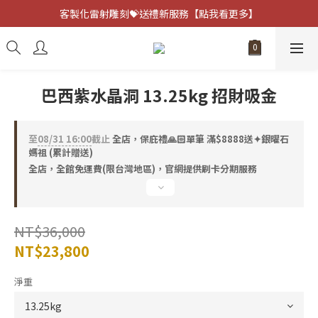
客製化雷射雕刻💝送禮新服務【點我看更多】
客製化雷射雕刻💝送禮新服務【點我看更多】
避邪防小人⚡指定黑曜石 任選兩件75折
客製化雷射雕刻💝送禮新服務【點我看更多】
巴西紫水晶洞 13.25kg 招財吸金
至
08/31 16:00
截止
全店，保庇禮🙏🏻單筆 滿$8888送✦銀曜石
媽祖 (累計贈送)
全店，全館免運費(限台灣地區)，官網提供刷卡分期服務
NT$36,000
NT$23,800
淨重