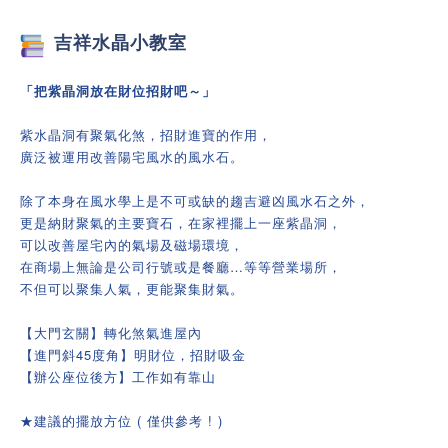
吉祥
水晶小教室
「把紫晶洞放在財位招財吧～」
紫水晶洞有聚氣化煞，招財進寶的作用，
廣泛被運用改善陽宅風水的風水石。
除了本身在風水學上是不可或缺的趨吉避凶風水石之外，
更是納財聚氣的主要寶石，在家裡擺上一座紫晶洞，
可以改善屋宅內的氣場及磁場環境，
在商場上無論是公司行號或是餐廳…等等營業場所，
不但可以聚集人氣，更能聚集財氣。
【大門玄關】轉化煞氣進屋內
【進門斜45度角】明財位，招財吸金
【辦公座位後方】工作如有靠山
★建議的擺放方位 ( 僅供參考 ! )