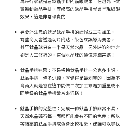
再來行家就是看鈦晶手排的貓眼效果，在燈光下微
微轉動鈦晶手排，等級高的鈦晶手排就會呈現貓眼
效果，這是非常珍貴的
另要外注意的就是鈦晶手排的造假或二次加工，
有些商人會透過切片附貼、染色來誤導消費者，
甚至鈦晶球只有一半是天然水晶，另外缺陷的地方
卻是人工修補的，這個水晶球的價值差距甚遠！
鈦晶手排迷思：不是標榜鈦晶手排一公克多少錢、
鈦晶手排一條多少錢，就覺得是最划算的；因為不
肖商人就是會在這中間做二次加工來增加重量或不
同等級的鈦晶手排散片來混搭！
鈦晶手排
的完整性：完成一條鈦晶手排非常不易，
天然水晶礦石每一面都可能會有不同的色差；所以
等級高的鈦晶手排成色會比較相近，建議可以尋找