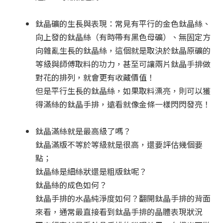
鈦晶礦的生長與表現：常見有平行的金色鈦晶絲、
向上發的鈦晶絲（有時帶有黑色母礦）、無固定方
向雜亂生長的鈦晶絲，這個就是取決於鈦晶原礦的
等級與師傅取料的功力，甚至可讓兩片鈦晶手排做
對花的排列，就會更有收藏價值！
但是平行生長的鈦晶絲，如果取料漂亮，則可以獲
得滿絲的鈦晶手排，遠看就像金條一樣閃閃發亮！
鈦晶滿絲就是最高級了嗎？
鈦晶滿版不等於等級就是很高，還要評估幾個要
點；
鈦晶絲是細絲狀還是粗版鈦呢？
鈦晶絲的成色如何？
鈦晶手排的水晶純淨度如何？翻開鈦晶手排的背面
來看，通常最直接看到鈦晶手排的晶體表現狀況