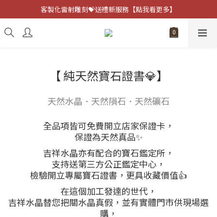
客製化雷射雕刻💝送禮新服務【點我看更多】
客製化雷射雕刻💝送禮新服務【點我看更多】
避邪防小人⚡指定黑曜石 任選兩件75折
客製化雷射雕刻💝送禮新服務【點我看更多】
【 純天然寶石證書💎】
天然水晶．天然隕石．天然礦石
全品項皆可免費開立店家保證卡，
保證為天然真品✨
吉祥水晶亦有配合的寶石鑑定所，
支持送第三方公正鑑定中心，
檢驗開立專屬寶石證書，更具收藏價值👍
在這個加工發達的世代，
吉祥水晶替您把關水晶真假，並有實體門市供現場選
購，