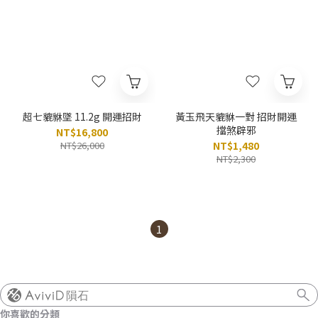
超七貔貅墜 11.2g 開運招財
黃玉飛天貔貅一對 招財開運
擋煞辟邪
NT$16,800
NT$26,000
NT$1,480
NT$2,300
1
隕石
你喜歡的分類