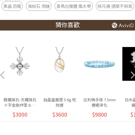
紫晶 恐龍
海紋石 項鍊
喜馬拉雅鹽 風水學
桃花運 達摩不倒翁
猜你喜歡
鎳鐵隕石-天鐵隕石
鈦晶蛋面墜 5.6g 旺
拉利瑪手珠 7.5mm
白水晶
十字金剛杵墜 8.5g
財運
療癒淨化
除障招福
$3000
$3600
$9800
$