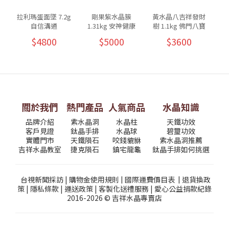
拉利瑪蛋面墜 7.2g
剛果紫水晶簇
黃水晶八吉祥發財
自信溝通
1.31kg 安神健康
樹 1.1kg 佛門八寶
8
$4800
$5000
$3600
關於我們
熱門產品
人氣商品
水晶知識
品牌介紹
紫水晶洞
水晶柱
天鐵功效
客戶見證
鈦晶手排
水晶球
碧璽功效
實體門市
天鐵隕石
咬錢貔貅
紫水晶洞推薦
吉祥水晶教室
捷克隕石
鎮宅龍龜
鈦晶手排如何挑選
台視新聞採訪
|
購物金使用規則
|
國際運費價目表
|
退貨換政
策
|
隱私條款
|
運送政策
|
客製化送禮服務
|
愛心公益捐款紀錄
2016-2026 © 吉祥水晶專賣店