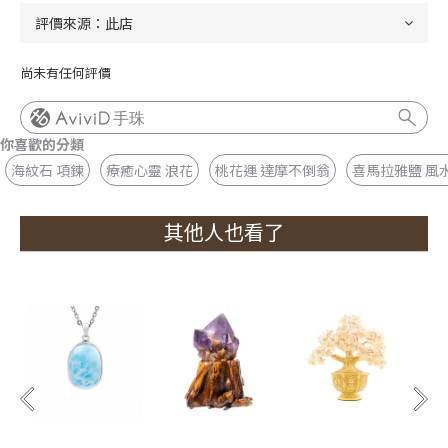
尚未有任何評價
手珠
你喜歡的分類
海紋石 項鍊
療癒心靈 浪花
桃花運 達摩不倒翁
喜馬拉雅鹽 風
其他人也看了