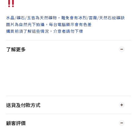
水晶/礦石/玉皆為天然礦物，難免會有冰烈/雲霧/天然石紋礦缺
圖片為自然光下拍攝，每台電腦顯示會有色差
購買前須了解這些情況，介意者請勿下標
了解更多
送貨及付款方式
顧客評價