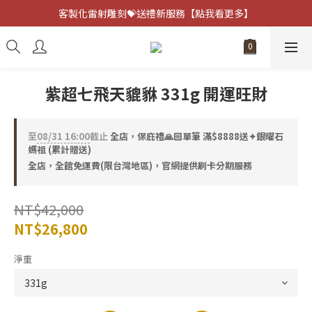
客製化雷射雕刻💝送禮新服務【點我看更多】
客製化雷射雕刻💝送禮新服務【點我看更多】
避邪防小人⚡指定黑曜石 任選兩件75折
客製化雷射雕刻💝送禮新服務【點我看更多】
紫超七飛天貔貅 331g 開運旺財
至
08/31 16:00
截止
全店，保庇禮🙏🏻單筆 滿$8888送✦銀曜石
媽祖 (累計贈送)
全店，全館免運費(限台灣地區)，官網提供刷卡分期服務
NT$42,000
NT$26,800
淨重