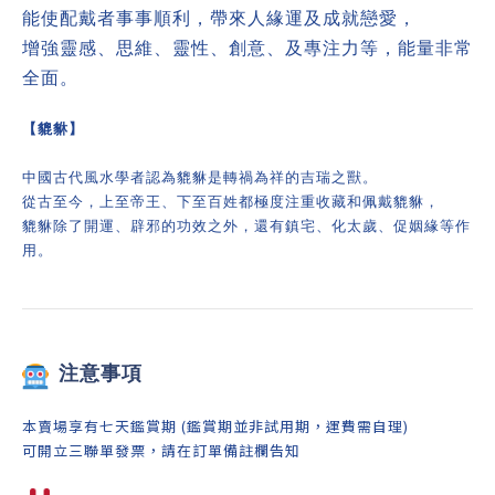
能使配戴者事事順利，帶來人緣運及成就戀愛，
增強靈感、思維、靈性、創意、及專注力等，能量非常
全面。
【貔貅】
中國古代風水學者認為貔貅是轉禍為祥的吉瑞之獸。
從古至今，上至帝王、下至百姓都極度注重收藏和佩戴貔貅，
貔貅除了開運、辟邪的功效之外，還有鎮宅、化太歲、促姻緣等作
用。
注意事項
本賣場享有七天鑑賞期 (鑑賞期並非試用期，運費需自理)
可開立三聯單發票，請在訂單備註欄告知