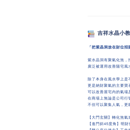
吉祥
水晶小
「把紫晶洞放在財位招
紫水晶洞有聚氣化煞，
廣泛被運用改善陽宅風
除了本身在風水學上是
更是納財聚氣的主要寶
可以改善屋宅內的氣場
在商場上無論是公司行
不但可以聚集人氣，更
【大門玄關】轉化煞氣
【進門斜45度角】明財
【辦公座位後方】工作