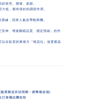
助於研究、開發、創新。
習力低，都有很好的調節作用。
廣結善緣，招來人氣並帶動商機。
鎮定安神、增進睡眠品質、穩定情緒」的作
可以在臥室的東南方『桃花位』放置紫晶
。
(鑑賞期並非試用期，運費需自理)
在訂單備註欄告知