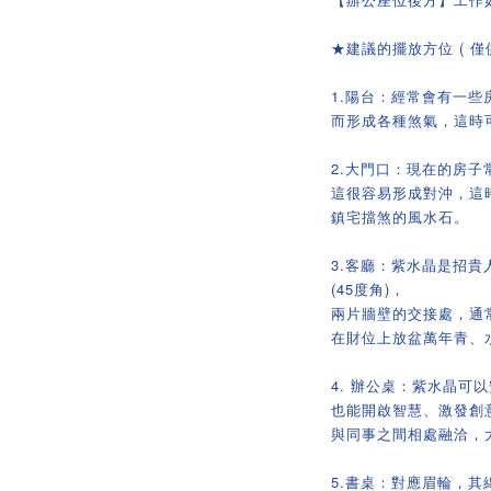
★建議的擺放方位 ( 僅供
1.陽台：經常會有一
而形成各種煞氣，這時
2.大門口：現在的房
這很容易形成對沖，這
鎮宅擋煞的風水石。
3.客廳：紫水晶是招貴
(45度角)，
兩片牆壁的交接處，通
在財位上放盆萬年青、
4. 辦公桌：紫水晶可
也能開啟智慧、激發創
與同事之間相處融洽，
5.書桌：對應眉輪，