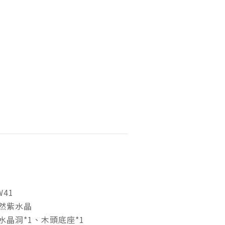
41
然紫水晶
水晶洞*1、木頭底座*1