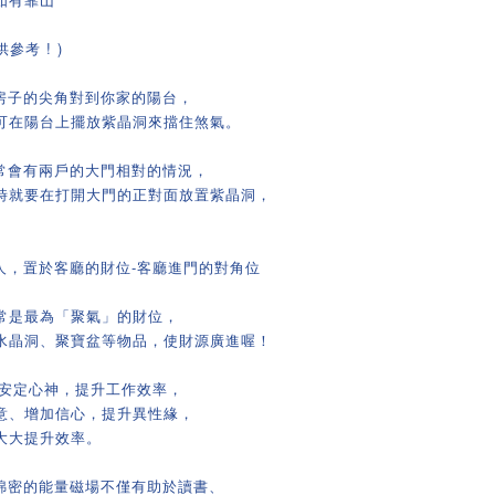
參考 ! )
些房子的尖角對到你家的陽台，
可在陽台上擺放紫晶洞來擋住煞氣。
子常會有兩戶的大門相對的情況，
時就要在打開大門的正對面放置紫晶洞，
人，置於客廳的財位-客廳進門的對角位
常是最為「聚氣」的財位，
水晶洞、聚寶盆等物品，使財源廣進喔！
以安定心神，提升工作效率，
意、增加信心，提升異性緣，
大大提升效率。
其綿密的能量磁場不僅有助於讀書、