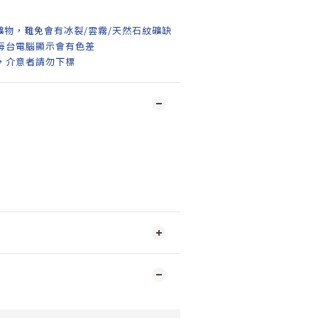
礦物，難免會有冰裂/雲霧/天然石紋礦缺
每台電腦顯示會有色差
，介意者請勿下標