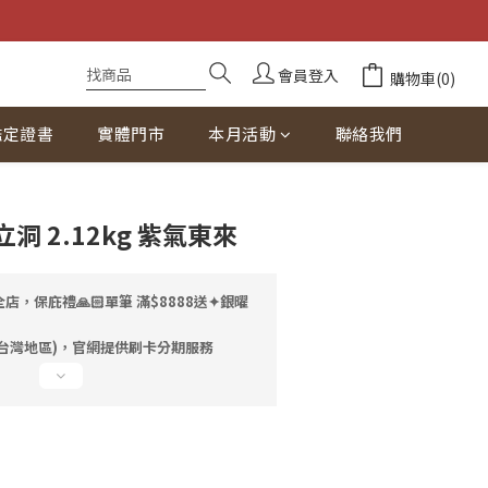
會員登入
購物車(0)
鑑定證書
實體門市
本月活動
聯絡我們
立即購買
 2.12kg 紫氣東來
店，保庇禮🙏🏻單筆 滿$8888送✦銀曜
台灣地區)，官網提供刷卡分期服務