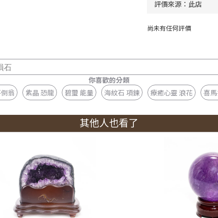
尚未有任何評價
隕石
你喜歡的分類
不倒翁
紫晶 恐龍
碧璽 能量
海紋石 項鍊
療癒心靈 浪花
喜馬
其他人也看了