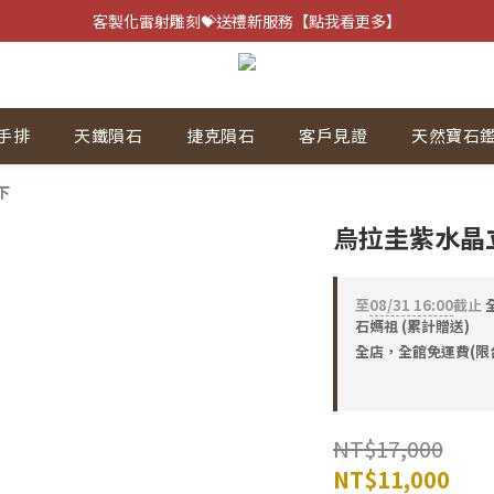
客製化雷射雕刻💝送禮新服務【點我看更多】
客製化雷射雕刻💝送禮新服務【點我看更多】
避邪防小人⚡指定黑曜石 任選兩件75折
客製化雷射雕刻💝送禮新服務【點我看更多】
手排
天鐵隕石
捷克隕石
客戶見證
天然寶石
下
烏拉圭紫水晶立洞
至
08/31 16:00
截止
全
石媽祖 (累計贈送)
全店，全館免運費(限
NT$17,000
NT$11,000