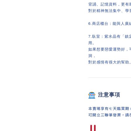
背誦、記憶資料，更有
對於精神無法集中、學
6.商店櫃台：能與人
7.臥室：紫水晶有「
用。
如果想要戀愛運勢好，
洞，
對於感情有很大的幫助
注意事項
本賣場享有七天鑑賞期 
可開立三聯單發票，請