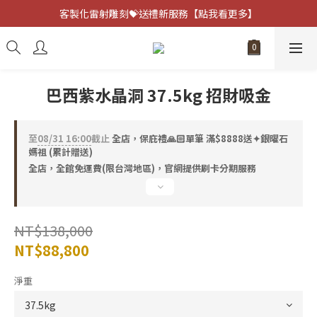
客製化雷射雕刻💝送禮新服務【點我看更多】
客製化雷射雕刻💝送禮新服務【點我看更多】
避邪防小人⚡指定黑曜石 任選兩件75折
客製化雷射雕刻💝送禮新服務【點我看更多】
巴西紫水晶洞 37.5kg 招財吸金
至
08/31 16:00
截止
全店，保庇禮🙏🏻單筆 滿$8888送✦銀曜石
媽祖 (累計贈送)
全店，全館免運費(限台灣地區)，官網提供刷卡分期服務
NT$138,000
NT$88,800
淨重