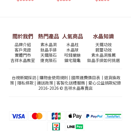
關於我們
熱門產品
人氣商品
水晶知識
品牌介紹
紫水晶洞
水晶柱
天鐵功效
客戶見證
鈦晶手排
水晶球
碧璽功效
實體門市
天鐵隕石
咬錢貔貅
紫水晶洞推薦
吉祥水晶教室
捷克隕石
鎮宅龍龜
鈦晶手排如何挑選
台視新聞採訪
|
購物金使用規則
|
國際運費價目表
|
退貨換政
策
|
隱私條款
|
運送政策
|
客製化送禮服務
|
愛心公益捐款紀錄
2016-2026 © 吉祥水晶專賣店