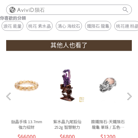
隕石
你喜歡的分類
浪花 能量
桃花 紫水晶
清心 海紋石
鐵隕石 龍龜
桃花運 粉
其他人也看了
鈦晶手珠 13.7mm
紫水晶九尾狐仙
鎳鐵隕石-天鐵隕石
紫
強力招財
252g 智慧魅力
龍龜 單珠 / 五色可
墜
挑
$66000
$6800
$1200