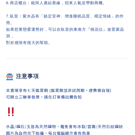
6.商店櫃台：能與人廣結善緣，招來人氣並帶動商機。
7.臥室：紫水晶有「鎮定安神、增進睡眠品質、穩定情緒」的作
用。
如果想要戀愛運勢好，可以在臥室的東南方『桃花位』放置紫晶
洞，
對於感情有很大的幫助。
注意事項
本賣場享有七天鑑賞期 (鑑賞期並非試用期，運費需自理)
可開立三聯單發票，請在訂單備註欄告知
水晶/礦石/玉皆為天然礦物，難免會有冰裂/雲霧/天然石紋礦缺
圖片為自然光下拍攝，每台電腦顯示會有色差