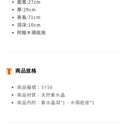
面寬:27cm
厚:29cm
高長:71cm
洞深:10cm
附贈木頭底座
商品規格
商品編號：SY56
商品材質：天然紫水晶
商品內附：紫水晶洞*1、木頭底座*1