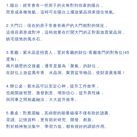
1.陽台：經常會有一些房子的尖角對到你家的陽台，
而形成各種煞氣，這時可在陽台上擺放紫晶洞來擋住煞氣。
2.大門口：現在的房子常會有兩戶的大門相對的情況，
這很容易形成對沖，這時就要在打開大門的正對面放置紫晶洞，
鎮宅擋煞的風水石。
3.客廳：紫水晶是招貴人，置於客廳的財位-客廳進門的對角位(45
度角)，
兩片牆壁的交接處，通常是最為「聚氣」的財位，
在財位上放盆萬年青、水晶洞、聚寶盆等物品，使財源廣進喔！
4.辦公桌：紫水晶可以安定心神，提升工作效率，
也能開啟智慧、激發創意、增加信心，提升異性緣，
與同事之間相處融洽，大大提升效率。
5.書桌：對應眉輪，其綿密的能量磁場不僅有助於讀書、
背誦、記憶資料，更有助於研究、開發、創新。
對於精神無法集中、學習力低，都有很好的調節作用。