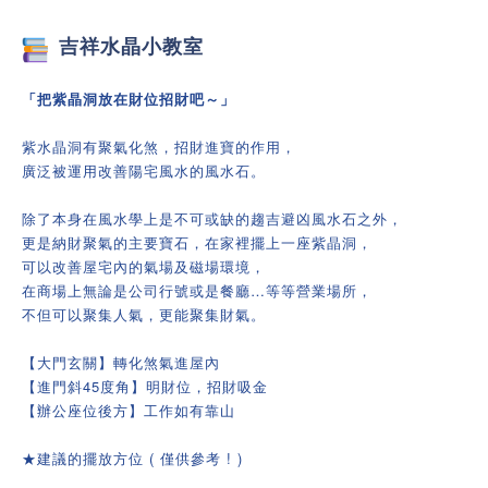
吉祥
水晶小教室
「把紫晶洞放在財位招財吧～」
紫水晶洞有聚氣化煞，招財進寶的作用，
廣泛被運用改善陽宅風水的風水石。
除了本身在風水學上是不可或缺的趨吉避凶風水石之外，
更是納財聚氣的主要寶石，在家裡擺上一座紫晶洞，
可以改善屋宅內的氣場及磁場環境，
在商場上無論是公司行號或是餐廳…等等營業場所，
不但可以聚集人氣，更能聚集財氣。
【大門玄關】轉化煞氣進屋內
【進門斜45度角】明財位，招財吸金
【辦公座位後方】工作如有靠山
★建議的擺放方位 ( 僅供參考 ! )