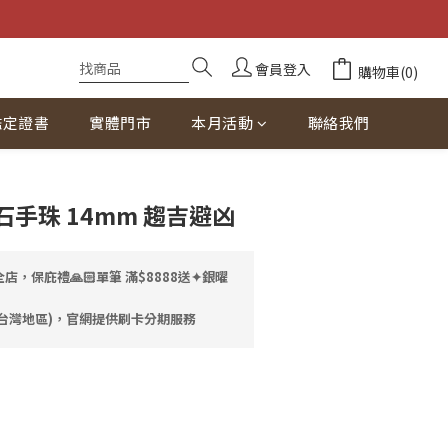
會員登入
購物車(0)
鑑定證書
實體門市
本月活動
聯絡我們
立即購買
手珠 14mm 趨吉避凶
店，保庇禮🙏🏻單筆 滿$8888送✦銀曜
台灣地區)，官網提供刷卡分期服務