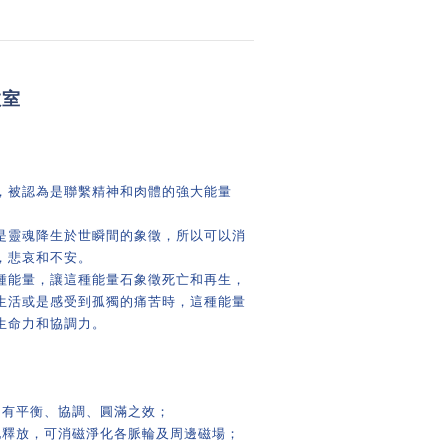
教室
，被認為是聯繫精神和肉體的強大能量
是靈魂降生於世瞬間的象徵，所以可以消
，悲哀和不安。
種能量，讓這種能量石象徵死亡和再生，
生活或是感受到孤獨的痛苦時，這種能量
生命力和協調力。
】
，有
平衡
、協調、圓滿之效；
地釋放，可消磁淨化各脈輪及周邊磁場；