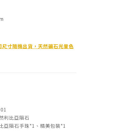
mm
同
尺寸隨機出貨，天然礦石光暈色
01
然利比亞隕石
比亞隕石手珠*1、精美包裝*1