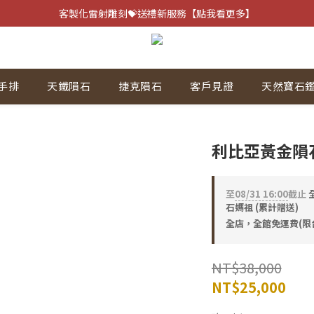
客製化雷射雕刻💝送禮新服務【點我看更多】
客製化雷射雕刻💝送禮新服務【點我看更多】
避邪防小人⚡指定黑曜石 任選兩件75折
客製化雷射雕刻💝送禮新服務【點我看更多】
手排
天鐵隕石
捷克隕石
客戶見證
天然寶石
利比亞黃金隕石
至
08/31 16:00
截止
全
石媽祖 (累計贈送)
全店，全館免運費(限
NT$38,000
NT$25,000