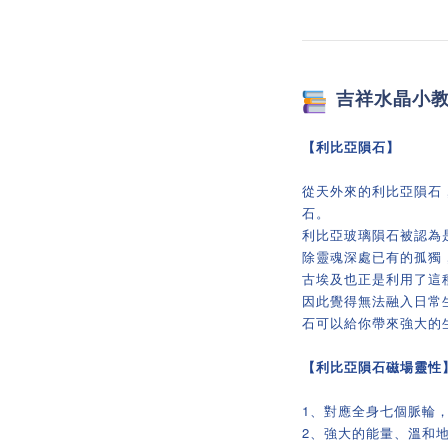
吉祥
水晶小
【利比亞隕石】
從天外來的利比亞隕石
石。
利比亞玻璃隕石被認為
除靈魂深處已有的孤獨
古埃及也正是利用了這
因此覺得無法融入日常
石可以給你帶來
強
大的
【
利比亞隕石磁場靈性
1、對應全身七個脈輪
2、強大的能量、溫和