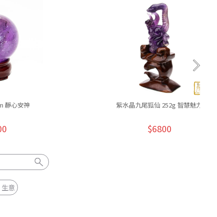
cm 靜心安神
紫水晶九尾狐仙 252g 智慧魅力
00
$6800
G 生意