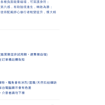
散各種負面能量磁場，可當護身符；
進第六感，有助險境逢生，轉敗為勝；
可使得配戴靜心修行者蛻變提升，獲大精
(鑑賞期並非試用期，運費需自理)
在訂單備註欄告知
礦物，難免會有冰烈/雲霧/天然石紋礦缺
每台電腦顯示會有色差
，介意者請勿下標