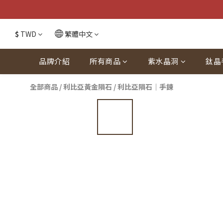
$
TWD
繁體中文
品牌介紹
所有商品
紫水晶洞
鈦晶
全部商品
/
利比亞黃金隕石
/
利比亞隕石｜手鍊