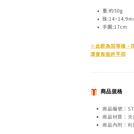
重:約50g
珠:14~14.9
手圍:17cm
※此款為同等級、
澤會有些許不同
商品規格
商品編號：ST
商品材質：天
商品內附：利