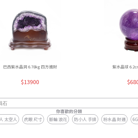
巴西紫水晶洞 6.78kg 四方進財
紫水晶球 6.2
$13900
$68
隕石
你喜歡的分類
人 太空人
虎眼 尺寸
脈輪 浪花
防小人 手排
粉水晶 財運
6