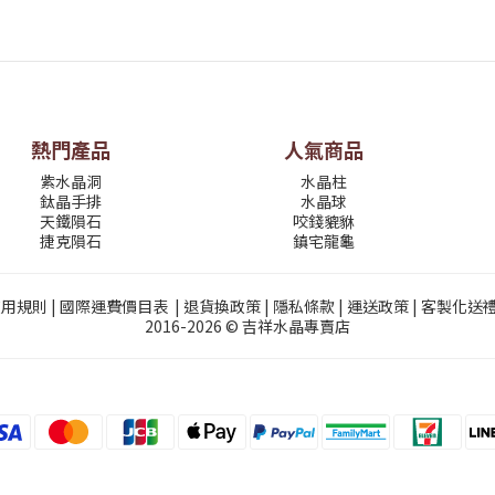
熱門產品
人氣商品
紫水晶洞
水晶柱
鈦晶手排
水晶球
天鐵隕石
咬錢貔貅
捷克隕石
鎮宅龍龜
使用規則
|
國際運費價目表
|
退貨換政策
|
隱私條款
|
運送政策
|
客製化送
2016-2026 © 吉祥水晶專賣店