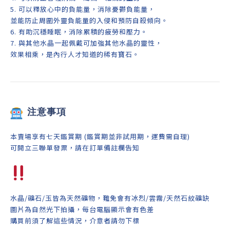
5. 可以釋放心中的負能量，消除憂鬱負能量，
並能防止周圍外靈負能量的入侵和預防自殺傾向。
6. 有助沉穩睡眠，消除累積的疲勞和壓力。
7. 與其他水晶一起佩戴可加強其他水晶的靈性，
效果相乘，是內行人才知道的稀有寶石。
注意事項
本賣場享有七天鑑賞期 (鑑賞期並非試用期，運費需自理)
可開立三聯單發票，請在訂單備註欄告知
水晶/礦石/玉皆為天然礦物，難免會有冰烈/雲霧/天然石紋礦缺
圖片為自然光下拍攝，每台電腦顯示會有色差
購買前須了解這些情況，介意者請勿下標