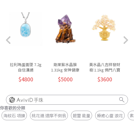
拉利瑪蛋面墜 7.2g
剛果紫水晶簇
黃水晶八吉祥發財
自信溝通
1.31kg 安神健康
樹 1.1kg 佛門八寶
8
$4800
$5000
$3600
手珠
你喜歡的分類
海紋石 項鍊
桃花運 達摩不倒翁
碧璽 能量
療癒心靈 浪花
紫