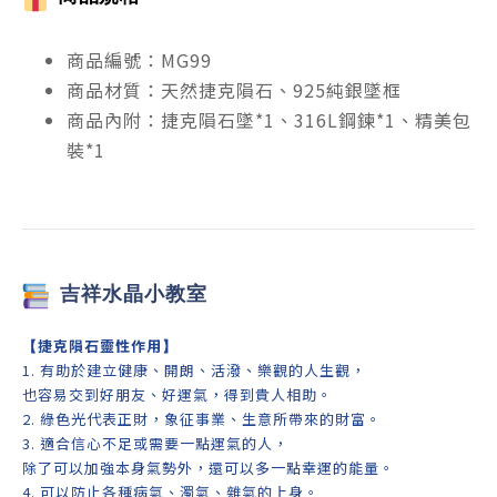
商品編號：MG99
商品材質：天然捷克隕石、925純銀墜框
商品內附：捷克隕石墜*1、316L鋼鍊*1、精美包
裝*1
吉祥
水晶小教室
【
捷克隕石靈性作用
】
1. 有助於建立健康、開朗、活潑、樂觀的人生觀，
也容易交到好朋友、好運氣，得到貴人相助。
2. 綠色光代表正財，象征事業、生意所帶來的財富。
3. 適合信心不足或需要一點運氣的人，
除了可以加強本身氣勢外，還可以多一點幸運的能量。
4.
可以防止各種病氣、濁氣、雜氣的上身。