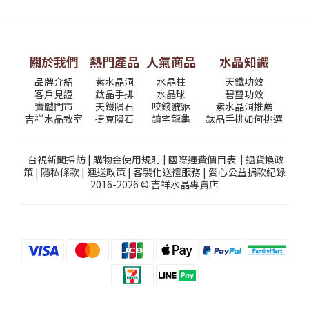
關於我們
熱門產品
人氣商品
水晶知識
品牌介紹
紫水晶洞
水晶柱
天鐵功效
客戶見證
鈦晶手排
水晶球
碧璽功效
實體門市
天鐵隕石
咬錢貔貅
紫水晶洞推薦
吉祥水晶教室
捷克隕石
鎮宅龍龜
鈦晶手排如何挑選
台視新聞採訪
|
購物金使用規則
|
國際運費價目表
|
退貨換政
策
|
隱私條款
|
運送政策
|
客製化送禮服務
|
愛心公益捐款紀錄
2016-2026 © 吉祥水晶專賣店