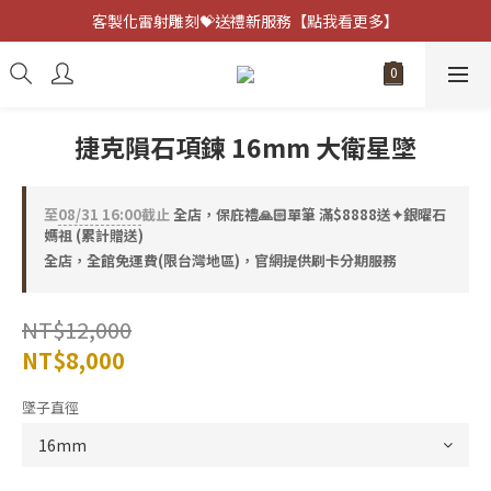
客製化雷射雕刻💝送禮新服務【點我看更多】
客製化雷射雕刻💝送禮新服務【點我看更多】
避邪防小人⚡指定黑曜石 任選兩件75折
客製化雷射雕刻💝送禮新服務【點我看更多】
捷克隕石項鍊 16mm 大衛星墜
至
08/31 16:00
截止
全店，保庇禮🙏🏻單筆 滿$8888送✦銀曜石
媽祖 (累計贈送)
全店，全館免運費(限台灣地區)，官網提供刷卡分期服務
NT$12,000
NT$8,000
墜子直徑