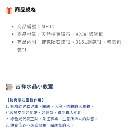
商品規格
商品編號：MH12
商品材質：天然捷克隕石、925純銀墜框
商品內附：捷克隕石墜*1、316L鋼鍊*1、精美包
裝*1
吉祥
水晶小教室
【
捷克隕石靈性作用
】
1. 有助於建立健康、開朗、活潑、樂觀的人生觀，
也容易交到好朋友、好運氣，得到貴人相助。
2. 綠色光代表正財，象征事業、生意所帶來的財富。
3. 適合信心不足或需要一點運氣的人，