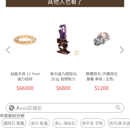
其他人也看了
鈦晶手珠 13.7mm
紫水晶九尾狐仙
鎳鐵隕石-天鐵隕石
紫
強力招財
252g 智慧魅力
龍龜 單珠 / 五色可
墜
挑
$66000
$6800
$1200
隕石
你喜歡的分類
鐵隕石 龍龜
浪花 能量
清心 海紋石
保平安 手珠
桃花運 粉