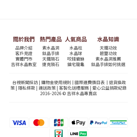
關於我們
熱門產品
人氣商品
水晶知識
品牌介紹
紫水晶洞
水晶柱
天鐵功效
客戶見證
鈦晶手排
水晶球
碧璽功效
實體門市
天鐵隕石
咬錢貔貅
紫水晶洞推薦
吉祥水晶教室
捷克隕石
鎮宅龍龜
鈦晶手排如何挑選
台視新聞採訪
|
購物金使用規則
|
國際運費價目表
|
退貨換政
策
|
隱私條款
|
運送政策
|
客製化送禮服務
|
愛心公益捐款紀錄
2016-2026 © 吉祥水晶專賣店