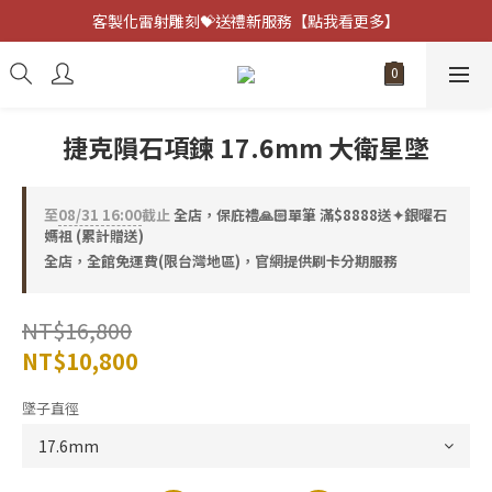
客製化雷射雕刻💝送禮新服務【點我看更多】
客製化雷射雕刻💝送禮新服務【點我看更多】
避邪防小人⚡指定黑曜石 任選兩件75折
客製化雷射雕刻💝送禮新服務【點我看更多】
捷克隕石項鍊 17.6mm 大衛星墜
至
08/31 16:00
截止
全店，保庇禮🙏🏻單筆 滿$8888送✦銀曜石
媽祖 (累計贈送)
全店，全館免運費(限台灣地區)，官網提供刷卡分期服務
NT$16,800
NT$10,800
墜子直徑