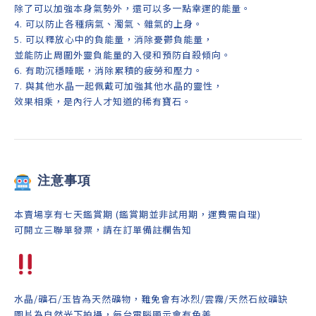
除了可以加強本身氣勢外，還可以多一點幸運的能量。
4.
可以防止各種病氣、濁氣、雜氣的上身。
5. 可以釋放心中的負能量，消除憂鬱負能量，
並能防止周圍外靈負能量的入侵和預防自殺傾向。
6. 有助沉穩睡眠，消除累積的疲勞和壓力。
7. 與其他水晶一起佩戴可加強其他水晶的靈性，
效果相乘，是內行人才知道的稀有寶石。
注意事項
本賣場享有七天鑑賞期 (鑑賞期並非試用期，運費需自理)
可開立三聯單發票，請在訂單備註欄告知
水晶/礦石/玉皆為天然礦物，難免會有冰烈/雲霧/天然石紋礦缺
圖片為自然光下拍攝，每台電腦顯示會有色差