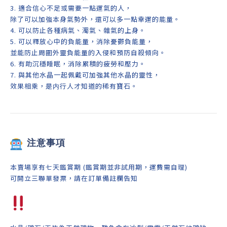
3. 適合信心不足或需要一點運氣的人，
除了可以加強本身氣勢外，還可以多一點幸運的能量。
4.
可以防止各種病氣、濁氣、雜氣的上身。
5. 可以釋放心中的負能量，消除憂鬱負能量，
並能防止周圍外靈負能量的入侵和預防自殺傾向。
6. 有助沉穩睡眠，消除累積的疲勞和壓力。
7. 與其他水晶一起佩戴可加強其他水晶的靈性，
效果相乘，是内行人才知道的稀有寶石。
注意事項
本賣場享有七天鑑賞期 (鑑賞期並非試用期，運費需自理)
可開立三聯單發票，請在訂單備註欄告知