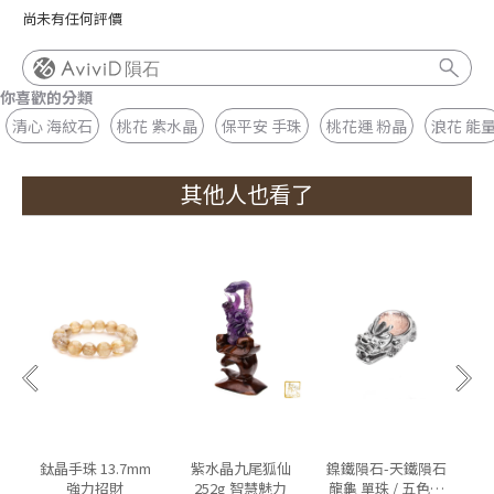
尚未有任何評價
隕石
你喜歡的分類
清心 海紋石
桃花 紫水晶
保平安 手珠
桃花運 粉晶
浪花 能
其他人也看了
鈦晶手珠 13.7mm
紫水晶九尾狐仙
鎳鐵隕石-天鐵隕石
紫
強力招財
252g 智慧魅力
龍龜 單珠 / 五色可
墜