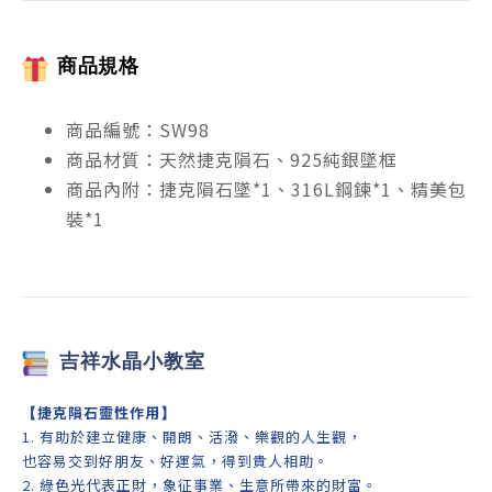
商品規格
商品編號：SW98
商品材質：天然捷克隕石、925純銀墜框
商品內附：捷克隕石墜*1、316L鋼鍊*1、精美包
裝*1
吉祥
水晶小教室
【
捷克隕石靈性作用
】
1. 有助於建立健康、開朗、活潑、樂觀的人生觀，
也容易交到好朋友、好運氣，得到貴人相助。
2. 綠色光代表正財，象征事業、生意所帶來的財富。