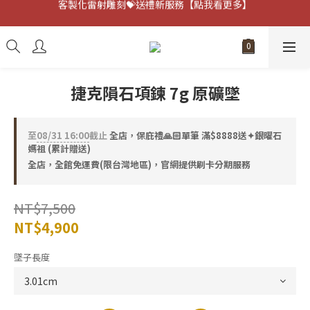
客製化雷射雕刻💝送禮新服務【點我看更多】
避邪防小人⚡指定黑曜石 任選兩件75折
客製化雷射雕刻💝送禮新服務【點我看更多】
捷克隕石項鍊 7g 原礦墜
至
08/31 16:00
截止
全店，保庇禮🙏🏻單筆 滿$8888送✦銀曜石
媽祖 (累計贈送)
全店，全館免運費(限台灣地區)，官網提供刷卡分期服務
NT$7,500
NT$4,900
墜子長度