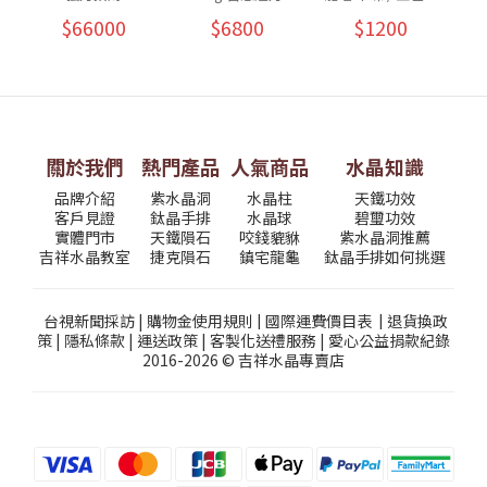
挑
$66000
$6800
$1200
關於我們
熱門產品
人氣商品
水晶知識
品牌介紹
紫水晶洞
水晶柱
天鐵功效
客戶見證
鈦晶手排
水晶球
碧璽功效
實體門市
天鐵隕石
咬錢貔貅
紫水晶洞推薦
吉祥水晶教室
捷克隕石
鎮宅龍龜
鈦晶手排如何挑選
台視新聞採訪
|
購物金使用規則
|
國際運費價目表
|
退貨換政
策
|
隱私條款
|
運送政策
|
客製化送禮服務
|
愛心公益捐款紀錄
2016-2026 © 吉祥水晶專賣店