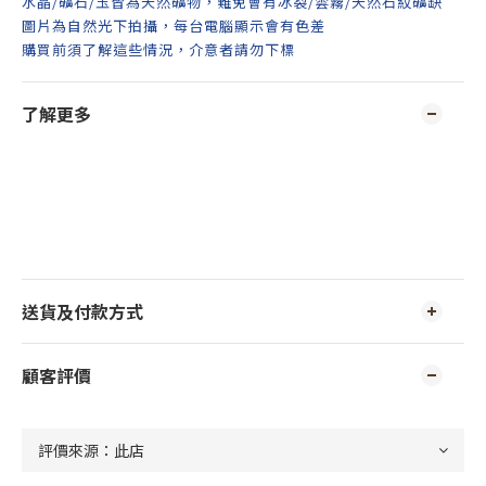
水晶/礦石/玉皆為天然礦物，難免會有冰裂/雲霧/天然石紋礦缺
圖片為自然光下拍攝，每台電腦顯示會有色差
購買前須了解這些情況，介意者請勿下標
了解更多
送貨及付款方式
顧客評價