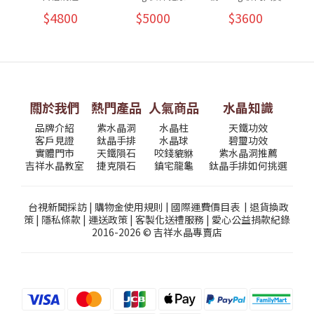
$4800
$5000
$3600
關於我們
熱門產品
人氣商品
水晶知識
品牌介紹
紫水晶洞
水晶柱
天鐵功效
客戶見證
鈦晶手排
水晶球
碧璽功效
實體門市
天鐵隕石
咬錢貔貅
紫水晶洞推薦
吉祥水晶教室
捷克隕石
鎮宅龍龜
鈦晶手排如何挑選
台視新聞採訪
|
購物金使用規則
|
國際運費價目表
|
退貨換政
策
|
隱私條款
|
運送政策
|
客製化送禮服務
|
愛心公益捐款紀錄
2016-2026 © 吉祥水晶專賣店