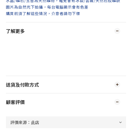
水晶/礦石/玉皆為天然礦物，難免會有冰裂/雲霧/天然石紋礦缺
圖片為自然光下拍攝，每台電腦顯示會有色差
購買前須了解這些情況，介意者請勿下標
了解更多
送貨及付款方式
顧客評價