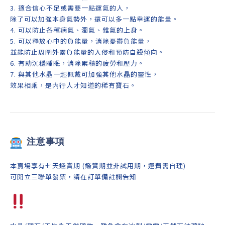
3. 適合信心不足或需要一點運氣的人，
除了可以加強本身氣勢外，還可以多一點幸運的能量。
4.
可以防止各種病氣、濁氣、雜氣的上身。
5. 可以釋放心中的負能量，消除憂鬱負能量，
並能防止周圍外靈負能量的入侵和預防自殺傾向。
6. 有助沉穩睡眠，消除累積的疲勞和壓力。
7. 與其他水晶一起佩戴可加強其他水晶的靈性，
效果相乘，是内行人才知道的稀有寶石。
注意事項
本賣場享有七天鑑賞期 (鑑賞期並非試用期，運費需自理)
可開立三聯單發票，請在訂單備註欄告知