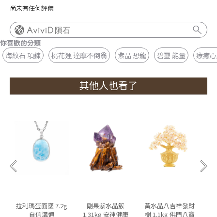
尚未有任何評價
隕石
你喜歡的分類
海紋石 項鍊
桃花運 達摩不倒翁
紫晶 恐龍
碧璽 能量
療癒心
其他人也看了
拉利瑪蛋面墜 7.2g
剛果紫水晶簇
黃水晶八吉祥發財
自信溝通
1.31kg 安神健康
樹 1.1kg 佛門八寶
8