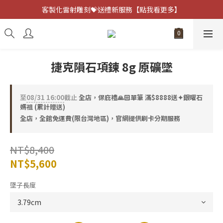
客製化雷射雕刻💝送禮新服務【點我看更多】
客製化雷射雕刻💝送禮新服務【點我看更多】
避邪防小人⚡指定黑曜石 任選兩件75折
客製化雷射雕刻💝送禮新服務【點我看更多】
捷克隕石項鍊 8g 原礦墜
至
08/31 16:00
截止
全店，保庇禮🙏🏻單筆 滿$8888送✦銀曜石
媽祖 (累計贈送)
全店，全館免運費(限台灣地區)，官網提供刷卡分期服務
NT$8,400
NT$5,600
墜子長度