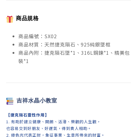
商品規格
商品編號：SX02
商品材質：天然捷克隕石、925純銀墜框
商品內附：捷克隕石墜*1、316L鋼鍊*1、精美包
裝*1
吉祥
水晶小教室
【
捷克隕石靈性作用
】
1. 有助於建立健康、開朗、活潑、樂觀的人生觀，
也容易交到好朋友、好運氣，得到貴人相助。
2. 綠色光代表正財，象征事業、生意所帶來的財富。