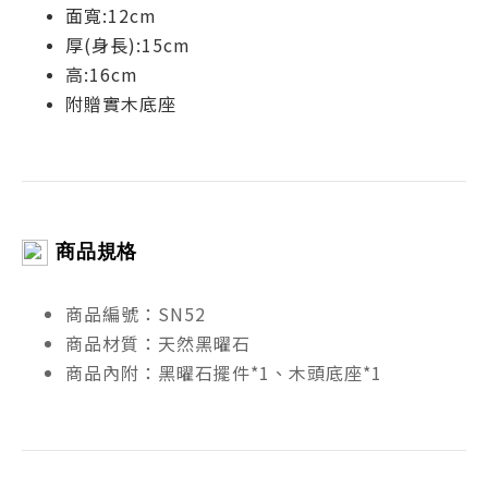
面寬:12cm
厚(身長):15cm
高:16cm
附贈實木底座
商品規格
商品編號：SN52
商品材質：天然黑曜石
商品內附：黑曜石擺件*1、木頭底座*1