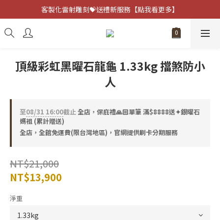
客製化雷射雕刻💝送禮新服務【點我看更多】
客製化雷射雕刻💝送禮新服務【點我看更多】
避邪防小人⚡指定黑曜石 任選兩件75折
客製化雷射雕刻💝送禮新服務【點我看更多】
頂級彩虹黑曜石龍龜 1.33kg 擋煞防小
人
至
08/31 16:00
截止
全店，保庇禮🙏🏻單筆 滿$8888送✦銀曜石
媽祖 (累計贈送)
全店，全館免運費(限台灣地區)，官網提供刷卡分期服務
NT$21,000
NT$13,900
淨重