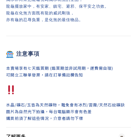
龍龜擺放家中，有安家、鎮宅、避邪、保平安之功效。
龍龜在化煞方面既有龍的威武剛強，
亦有龜的忍辱負重，是化煞的最佳物品。
注意事項
本賣場享有七天鑑賞期 (鑑賞期並非試用期，運費需自理)
可開立三聯單發票，請在訂單備註欄告知
水晶/礦石/玉皆為天然礦物，難免會有冰烈/雲霧/天然石紋礦缺
圖片為自然光下拍攝，每台電腦顯示會有色差
購買前須了解這些情況，介意者請勿下標
了解更多