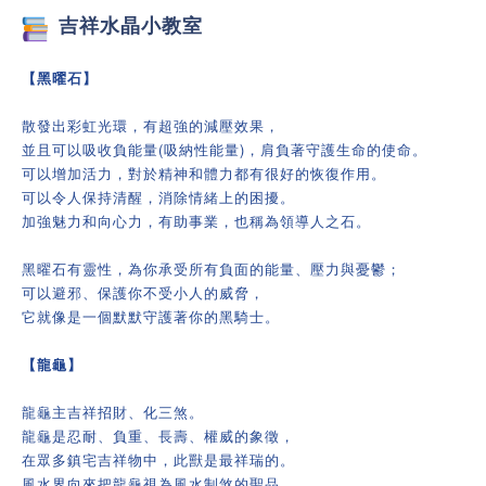
吉祥
水晶小教室
【黑曜石】
散發出彩虹光環，有超強的減壓效果，
並且可以吸收負能量(吸納性能量)，肩負著守護生命的使命。
可以增加活力，對於精神和體力都有很好的恢復作用。
可以令人保持清醒，消除情緒上的困擾。
加強魅力和向心力，有助事業，也稱為領導人之石。
黑曜石有靈性，為你承受所有負面的能量、壓力與憂鬱；
可以避邪、保護你不受小人的威脅，
它就像是一個默默守護著你的黑騎士。
【龍龜】
龍龜主吉祥招財、化三煞。
龍龜是忍耐、負重、長壽、權威的象徵，
在眾多鎮宅吉祥物中，此獸是最祥瑞的。
風水界向來把龍龜視為風水制煞的聖品，