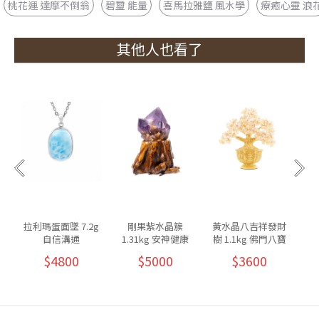
桃花運 達摩不倒翁
碧璽 能量
喜馬拉雅鹽 風水學
療癒心靈 浪
其他人也看了
拉利瑪蛋面墜 7.2g
剛果紫水晶簇
黃水晶八吉祥發財
自信溝通
1.31kg 安神健康
樹 1.1kg 佛門八寶
8
$4800
$5000
$3600