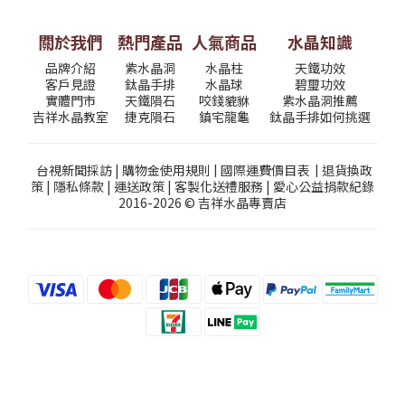
關於我們
熱門產品
人氣商品
水晶知識
品牌介紹
紫水晶洞
水晶柱
天鐵功效
客戶見證
鈦晶手排
水晶球
碧璽功效
實體門市
天鐵隕石
咬錢貔貅
紫水晶洞推薦
吉祥水晶教室
捷克隕石
鎮宅龍龜
鈦晶手排如何挑選
台視新聞採訪
|
購物金使用規則
|
國際運費價目表
|
退貨換政
策
|
隱私條款
|
運送政策
|
客製化送禮服務
|
愛心公益捐款紀錄
2016-2026 © 吉祥水晶專賣店
立即購買