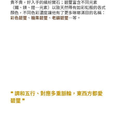
貴不貴，好入手的繽紛寶石；碧璽富含不同元素
（鐵、鎂、鋰…元素）以致天然帶有如彩虹般的各式
顏色，不同色彩濃度讓他有了更多琳瑯滿目的名稱：
彩色碧璽
、
糖果碧璽
、
老礦碧璽
…等。
❝ 調和五行、對應多重脈輪，東西方都愛
碧璽 ❞