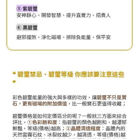
⑤ 紫碧璽
安神靜心、開發智慧、提升直覺力、招貴人
⑥ 黑碧璽
避邪擋煞、淨化磁場、排除負能量、保平安
❝ 碧璽禁忌、碧璽等級 你應該要注意這些
❞
彩色碧璽能量的強大與多樣的功效，讓
碧璽不只是寶
石，更有磁場的附加價值
，比一般寶石更值得收藏；
碧璽價格是如何定價區分的呢？一般就三方面來綜合
評比，
①
色彩飽和度
：指碧璽的顏色越飽和、越濃郁
鮮豔，等級(價格)越高；
②
晶體清透程度
：晶體內的
天然雲霧石紋、冰裂紋越少，越清透，等級(價格)越