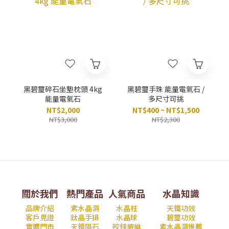
黑碧璽碎石坐墊枕頭 4kg
黑碧璽手珠 能量電氣石 /
能量電氣石
多尺寸可挑
NT$2,000
NT$400 ~ NT$1,500
NT$3,000
NT$2,300
關於我們
熱門產品
人氣商品
水晶知識
品牌介紹
紫水晶洞
水晶柱
天鐵功效
客戶見證
鈦晶手排
水晶球
碧璽功效
實體門市
天鐵隕石
咬錢貔貅
紫水晶洞推薦