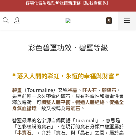
客製化雷射雕刻💝送禮新服務【點我看更多】
避邪防小人⚡指定黑曜石 任選兩件75折
客製化雷射雕刻💝送禮新服務【點我看更多】
彩色碧璽功效．碧璽等級
❝ 落入人間的彩虹，永恆的幸福與財富 ❞
碧璽
（Tourmaline）又稱
福晶
、
旺夫石
、
願望石
，
是目前唯一永久帶電的礦石，具有熱電性和壓電性會
釋放電荷，可
調整人體平衡、暢通人體經絡，促進全
身氣血循環
，故又被稱為
電氣石
。
碧璽最早的名字源自錫蘭語「tura mali」，意思是
「色彩繽紛的寶石」，在現行的寶石分類中碧璽屬於
「
半寶石
」，介於「寶石」與「晶石」之間，屬於高