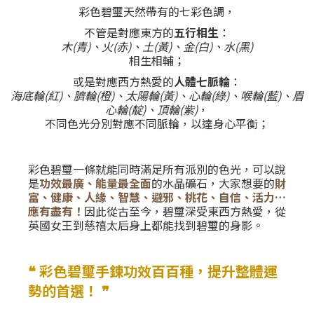
彩色碧璽天然帶有的七彩色調，
不管是對應東方的
五行相生
：
木(青)、火(赤)、土(黃)、金(白)、水(黑)
相生相輔；
或是對應西方熱愛的
人體七脈輪
：
海底輪(紅)、臍輪(橙)、太陽輪(黃)、心輪(綠)、喉輪(藍)、眉
心輪(靛)、頂輪(紫)
，
不同色光分別對應不同脈輪，以達身心平衡；
彩色碧璽一條就能同時滿足所有派別的色光，可以說
是
功效最廣、能量最全面
的水晶礦石，大家想要的
財
富、健康、人緣、智慧、避邪、桃花、自信、活力…
應有盡有！
因此從古至今，碧璽深受東西方熱愛，從
英國女王到慈禧太后身上都能找到碧璽的身影。
❝ 彩色碧璽手鍊功效百百種，提升整體運
勢的首選！ ❞