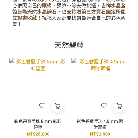
心依照自己的
眼緣
、預算…等去做挑選，
吉祥水晶全
館皆為天然水晶礦石，也支持送第三方寶石鑑定所開
立證書收藏！
祝福大家都能找到最適合自己的彩色碧
璽！
天然碧璽
彩色碧璽手珠 8mm 彩虹
彩色碧璽手珠 4.9mm 聚
碧璽
財聚福
NT$26,800
NT$2,680