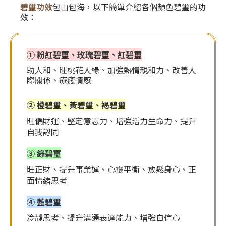
碧璽功效
包山包海，以下簡單介紹各個顏色碧璽的功
效：
① 粉紅碧璽、玫瑰碧璽、紅碧璽
助人和、旺桃花人緣、加強熱情親和力、改善人
際關係、療癒情感
② 橙碧璽、黃碧璽、褐碧璽
旺偏財運、堅定意志力、增強活力生命力、提升
自我認同
③ 綠碧璽
旺正財、提升事業運、心靈平衡、放鬆身心、正
面情緒思考
④ 藍碧璽
冷靜思考、提升溝通表達能力、增強自信心