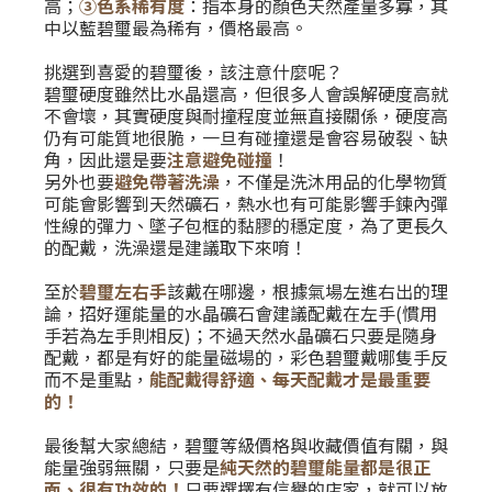
高；
③
色系稀有度
：指本身的顏色天然產量多寡，其
中以藍碧璽最為稀有，價格最高。
挑選到喜愛的碧璽後，該注意什麼呢？
碧璽硬度雖然比水晶還高，但很多人會誤解硬度高就
不會壞，其實硬度與耐撞程度並無直接關係，硬度高
仍有可能質地很脆，一旦有碰撞還是會容易破裂、缺
角，因此還是要
注意避免碰撞
！
另外也要
避免帶著洗澡
，不僅是洗沐用品的化學物質
可能會影響到天然礦石，熱水也有可能影響手鍊內彈
性線的彈力、墜子包框的黏膠的穩定度，為了更長久
的配戴，洗澡還是建議取下來唷！
至於
碧璽左右手
該戴在哪邊，根據氣場左進右出的理
論，招好運能量的水晶礦石會建議配戴在左手(慣用
手若為左手則相反)；不過天然水晶礦石只要是隨身
配戴，都是有好的能量磁場的，彩色碧璽戴哪隻手反
而不是重點，
能配戴得舒適、每天配戴才是最重要
的！
最後幫大家總結，碧璽等級價格與收藏價值有關，與
能量強弱無關，只要是
純天然的碧璽能量都是很正
面、很有功效的！
只要選擇有信譽的店家，就可以放