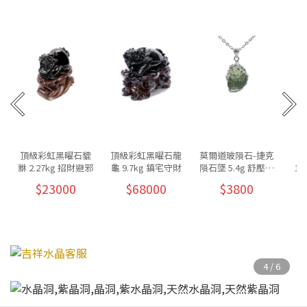
頂級彩虹黑曜石貔
頂級彩虹黑曜石龍
莫爾道玻隕石-捷克
貅 2.27kg 招財避邪
龜 9.7kg 鎮宅守財
隕石墜 5.4g 舒壓放
1.
鬆
$23000
$68000
$3800