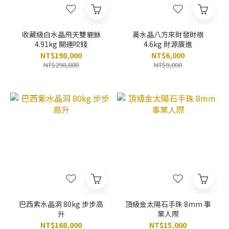
收藏級白水晶飛天雙貔貅
黃水晶八方來財發財樹
4.91kg 開運咬錢
4.6kg 財源廣進
NT$198,000
NT$6,000
NT$298,888
NT$9,000
巴西紫水晶洞 80kg 步步高
頂級金太陽石手珠 8mm 事
升
業人際
NT$168,000
NT$15,000