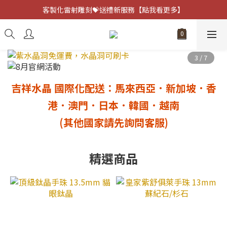
客製化雷射雕刻💝送禮新服務【點我看更多】
客製化雷射雕刻💝送禮新服務【點我看更多】
避邪防小人⚡指定黑曜石 任選兩件75折
客製化雷射雕刻💝送禮新服務【點我看更多】
吉祥水晶 國際化配送：馬來西亞．新加坡．香
港
．澳門
．日本．韓國．越南
(其他國家請先詢問客服)
精選商品