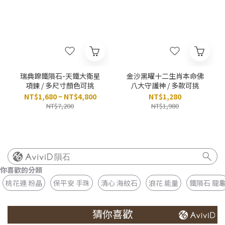
瑞典鎳鐵隕石-天鐵大衛星
金沙黑曜十二生肖本命佛
項鍊 / 多尺寸顏色可挑
八大守護神 / 多款可挑
NT$1,680 ~ NT$4,800
NT$1,280
NT$7,200
NT$1,980
隕石
你喜歡的分類
桃花運 粉晶
保平安 手珠
清心 海紋石
浪花 能量
鐵隕石 龍
猜你喜歡