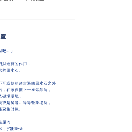
教室
財吧～」
招財進寶的作用，
水的風水石。
不可或缺的趨吉避凶風水石之外，
石，在家裡擺上一座紫晶洞，
及磁場環境，
號或是餐廳…等等營業場所，
能聚集財氣。
進屋內
位，招財吸金