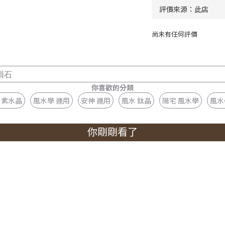
尚未有任何評價
隕石
你喜歡的分類
 紫水晶
風水學 運用
安神 運用
風水 鈦晶
陽宅 風水學
風水
你剛剛看了