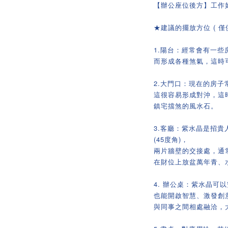
【辦公座位後方】工作
★建議的擺放方位 ( 僅供
1.陽台：經常會有一
而形成各種煞氣，這時
2.大門口：現在的房
這很容易形成對沖，這
鎮宅擋煞的風水石。
3.客廳：紫水晶是招貴
(45度角)，
兩片牆壁的交接處，通
在財位上放盆萬年青、
4. 辦公桌：紫水晶可
也能開啟智慧、激發創
與同事之間相處融洽，