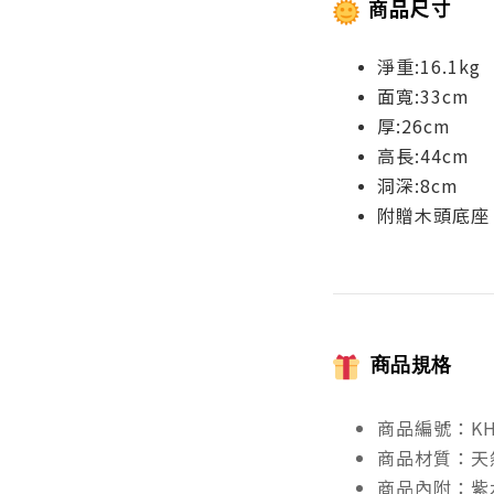
商品尺寸
淨重:16.1kg
面寬:33cm
厚:26cm
高長:44cm
洞深:8cm
附贈木頭底座
商品規格
商品編號：KH
商品材質：天
商品內附：紫