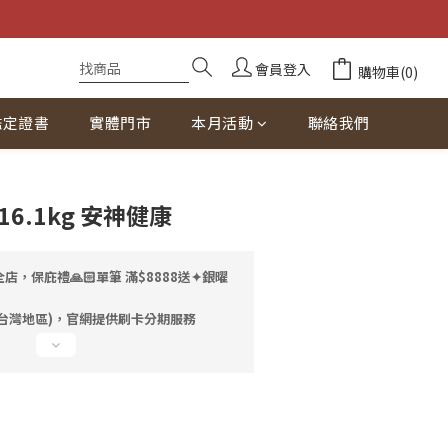
會員登入
購物車(0)
鑑定證書
實體門市
本月活動
聯絡我們
立即購買
6.1kg 安神健康
店，保庇禮🙏🏻單筆 滿$8888送✦銀曜
台灣地區)，官網提供刷卡分期服務