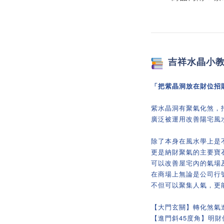
吉祥
水晶小
「把紫晶洞放在財位招
紫水晶洞有聚氣化煞，
廣泛被運用改善陽宅風
除了本身在風水學上是
更是納財聚氣的主要寶
可以改善屋宅內的氣場
在商場上無論是公司行
不但可以聚集人氣，更
【大門玄關】轉化煞氣
【進門斜45度角】明財