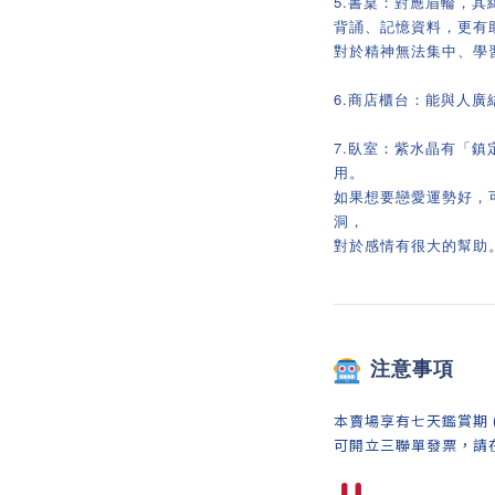
5.書桌：對應眉輪，
背誦、記憶資料，更有
對於精神無法集中、學
6.商店櫃台：能與人
7.臥室：紫水晶有「
用。
如果想要戀愛運勢好，
洞，
對於感情有很大的幫助
注意事項
本賣場享有七天鑑賞期 
可開立三聯單發票，請