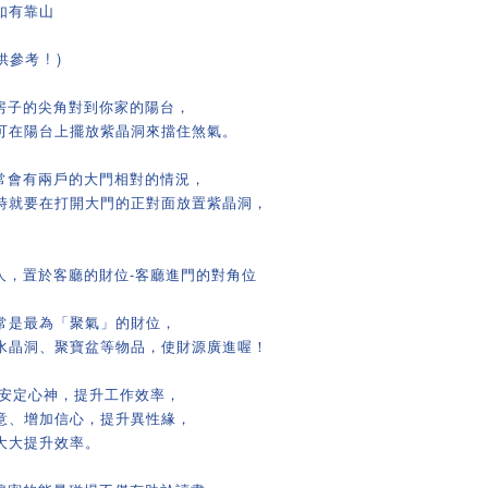
如有靠山
參考 ! )
些房子的尖角對到你家的陽台，
可在陽台上擺放紫晶洞來擋住煞氣。
子常會有兩戶的大門相對的情況，
時就要在打開大門的正對面放置紫晶洞，
人，置於客廳的財位-客廳進門的對角位
常是最為「聚氣」的財位，
水晶洞、聚寶盆等物品，使財源廣進喔！
以安定心神，提升工作效率，
意、增加信心，提升異性緣，
大大提升效率。