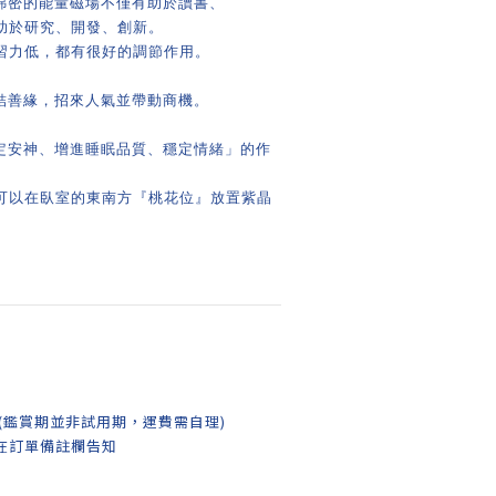
其綿密的能量磁場不僅有助於讀書、
助於研究、開發、創新。
習力低，都有很好的調節作用。
廣結善緣，招來人氣並帶動商機。
鎮定安神、增進睡眠品質、穩定情緒」的作
可以在臥室的東南方『桃花位』放置紫晶
。
(鑑賞期並非試用期，運費需自理)
在訂單備註欄告知