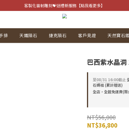
客製化雷射雕刻💝送禮新服務【點我看更多】
客製化雷射雕刻💝送禮新服務【點我看更多】
避邪防小人⚡指定黑曜石 任選兩件75折
客製化雷射雕刻💝送禮新服務【點我看更多】
手排
天鐵隕石
捷克隕石
客戶見證
天然寶石
巴西紫水晶洞 1
至
08/31 16:00
截止
全
石媽祖 (累計贈送)
全店，全館免運費(限
NT$56,000
NT$36,800