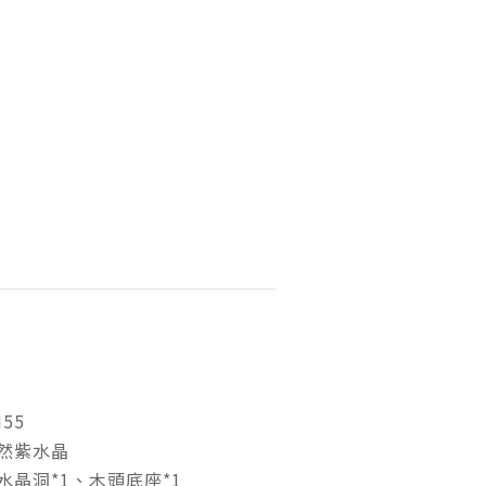
55
然紫水晶
水晶洞*1、木頭底座*1