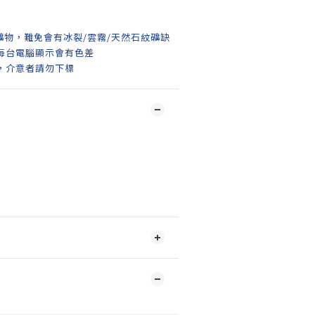
礦物，難免會有冰裂/雲霧/天然石紋礦缺
每台電腦顯示會有色差
，介意者請勿下標