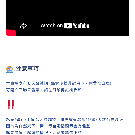
注意事項
本賣場享有七天鑑賞期 (鑑賞期並非試用期，運費需自理)
可開立三聯單發票，請在訂單備註欄告知
水晶/礦石/玉皆為天然礦物，難免會有冰烈/雲霧/天然石紋礦缺
圖片為自然光下拍攝，每台電腦顯示會有色差
購買前須了解這些情況，介意者請勿下標