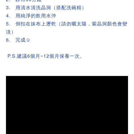
3.
用清水清洗晶洞（搭配洗碗精）
4.
用純淨的飲用水沖
5.
倒扣在抹布上瀝乾（請勿曬太陽，紫晶洞顏色會變
淡）
6.
完成☺
P.S.建議6個月~12個月保養一次。