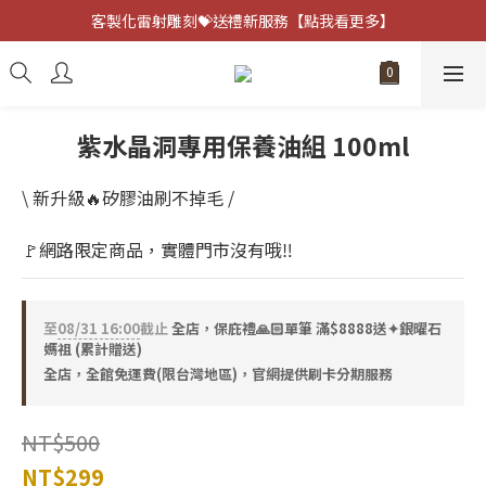
客製化雷射雕刻💝送禮新服務【點我看更多】
客製化雷射雕刻💝送禮新服務【點我看更多】
避邪防小人⚡指定黑曜石 任選兩件75折
客製化雷射雕刻💝送禮新服務【點我看更多】
紫水晶洞專用保養油組 100ml
\ 新升級🔥矽膠油刷不掉毛 /
🚩網路限定商品，實體門市沒有哦‼️
至
08/31 16:00
截止
全店，保庇禮🙏🏻單筆 滿$8888送✦銀曜石
媽祖 (累計贈送)
全店，全館免運費(限台灣地區)，官網提供刷卡分期服務
NT$500
NT$299