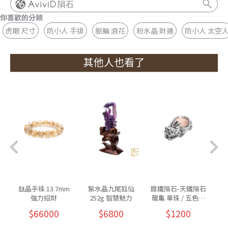
隕石
你喜歡的分類
虎眼 尺寸
防小人 手排
脈輪 浪花
粉水晶 財運
防小人 太空
其他人也看了
鈦晶手珠 13.7mm
紫水晶九尾狐仙
鎳鐵隕石-天鐵隕石
紫
強力招財
252g 智慧魅力
龍龜 單珠 / 五色可
墜
挑
$66000
$6800
$1200