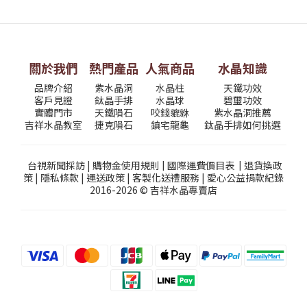
關於我們
熱門產品
人氣商品
水晶知識
品牌介紹
紫水晶洞
水晶柱
天鐵功效
客戶見證
鈦晶手排
水晶球
碧璽功效
實體門市
天鐵隕石
咬錢貔貅
紫水晶洞推薦
吉祥水晶教室
捷克隕石
鎮宅龍龜
鈦晶手排如何挑選
台視新聞採訪
|
購物金使用規則
|
國際運費價目表
|
退貨換政
策
|
隱私條款
|
運送政策
|
客製化送禮服務
|
愛心公益捐款紀錄
2016-2026 © 吉祥水晶專賣店