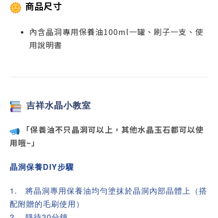
商品尺寸
內含晶洞專用保養油100ml
一罐、刷子一支、使
用說明書
吉祥
水晶小教室
「保養油不只晶洞可以上，其他水晶玉石都可以使
用哦~」
晶洞保養DIY步驟
1.
將晶洞專用保養油均勻塗抹於晶洞內部晶體上（搭
配附贈的毛刷使用）
2.
靜待30分鐘