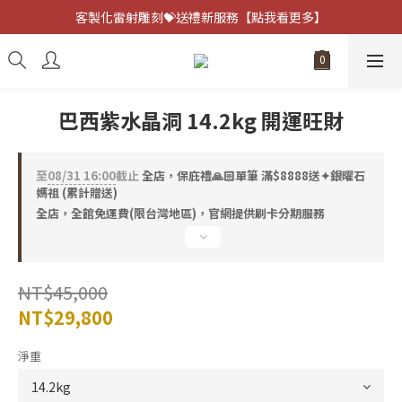
客製化雷射雕刻💝送禮新服務【點我看更多】
客製化雷射雕刻💝送禮新服務【點我看更多】
避邪防小人⚡指定黑曜石 任選兩件75折
客製化雷射雕刻💝送禮新服務【點我看更多】
巴西紫水晶洞 14.2kg 開運旺財
至
08/31 16:00
截止
全店，保庇禮🙏🏻單筆 滿$8888送✦銀曜石
媽祖 (累計贈送)
全店，全館免運費(限台灣地區)，官網提供刷卡分期服務
NT$45,000
NT$29,800
淨重