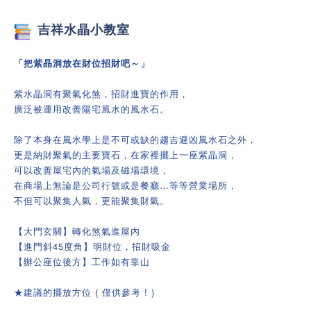
吉祥
水晶小教室
「把紫晶洞放在財位招財吧～」
紫水晶洞有聚氣化煞，招財進寶的作用，
廣泛被運用改善陽宅風水的風水石。
除了本身在風水學上是不可或缺的趨吉避凶風水石之外，
更是納財聚氣的主要寶石，在家裡擺上一座紫晶洞，
可以改善屋宅內的氣場及磁場環境，
在商場上無論是公司行號或是餐廳…等等營業場所，
不但可以聚集人氣，更能聚集財氣。
【大門玄關】轉化煞氣進屋內
【進門斜45度角】明財位，招財吸金
【辦公座位後方】工作如有靠山
★建議的擺放方位 ( 僅供參考 ! )