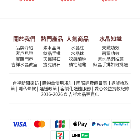
關於我們
熱門產品
人氣商品
水晶知識
品牌介紹
紫水晶洞
水晶柱
天鐵功效
客戶見證
鈦晶手排
水晶球
碧璽功效
實體門市
天鐵隕石
咬錢貔貅
紫水晶洞推薦
吉祥水晶教室
捷克隕石
鎮宅龍龜
鈦晶手排如何挑選
台視新聞採訪
|
購物金使用規則
|
國際運費價目表
|
退貨換政
策
|
隱私條款
|
運送政策
|
客製化送禮服務
|
愛心公益捐款紀錄
2016-2026 © 吉祥水晶專賣店