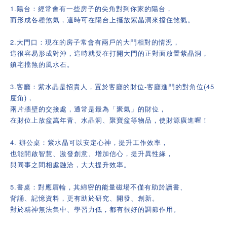
1.陽台：經常會有一些房子的尖角對到你家的陽台，
而形成各種煞氣，這時可在陽台上擺放紫晶洞來擋住煞氣。
2.大門口：現在的房子常會有兩戶的大門相對的情況，
這很容易形成對沖，這時就要在打開大門的正對面放置紫晶洞，
鎮宅擋煞的風水石。
3.客廳：紫水晶是招貴人，置於客廳的財位-客廳進門的對角位(45
度角)，
兩片牆壁的交接處，通常是最為「聚氣」的財位，
在財位上放盆萬年青、水晶洞、聚寶盆等物品，使財源廣進喔！
4. 辦公桌：紫水晶可以安定心神，提升工作效率，
也能開啟智慧、激發創意、增加信心，提升異性緣，
與同事之間相處融洽，大大提升效率。
5.書桌：對應眉輪，其綿密的能量磁場不僅有助於讀書、
背誦、記憶資料，更有助於研究、開發、創新。
對於精神無法集中、學習力低，都有很好的調節作用。