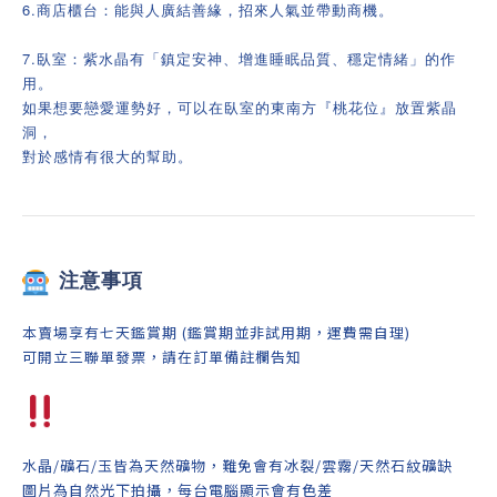
6.商店櫃台：能與人廣結善緣，招來人氣並帶動商機。
7.臥室：紫水晶有「鎮定安神、增進睡眠品質、穩定情緒」的作
用。
如果想要戀愛運勢好，可以在臥室的東南方『桃花位』放置紫晶
洞，
對於感情有很大的幫助。
注意事項
本賣場享有七天鑑賞期 (鑑賞期並非試用期，運費需自理)
可開立三聯單發票，請在訂單備註欄告知
水晶/礦石/玉皆為天然礦物，難免會有冰裂/雲霧/天然石紋礦缺
圖片為自然光下拍攝，每台電腦顯示會有色差