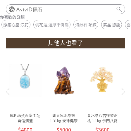
隕石
你喜歡的分類
療癒心靈 浪花
桃花運 達摩不倒翁
海紋石 項鍊
紫晶 恐龍
喜
其他人也看了
拉利瑪蛋面墜 7.2g
剛果紫水晶簇
黃水晶八吉祥發財
自信溝通
1.31kg 安神健康
樹 1.1kg 佛門八寶
8
$4800
$5000
$3600