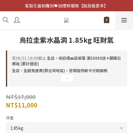
客製化雷射雕刻💝送禮新服務【點我看更多】
客製化雷射雕刻💝送禮新服務【點我看更多】
避邪防小人⚡指定黑曜石 任選兩件75折
客製化雷射雕刻💝送禮新服務【點我看更多】
烏拉圭紫水晶洞 1.85kg 旺財氣
至
08/31 16:00
截止
全店，保庇禮🙏🏻單筆 滿$8888送✦銀曜石
媽祖 (累計贈送)
全店，全館免運費(限台灣地區)，官網提供刷卡分期服務
NT$17,000
NT$11,000
淨重