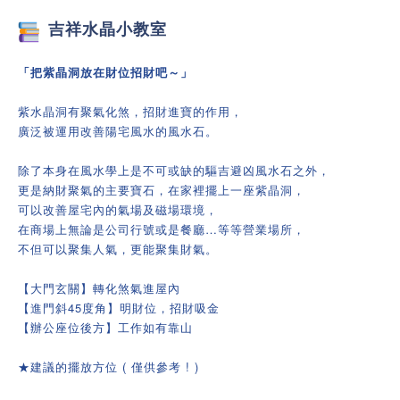
吉祥
水晶小教室
「把紫晶洞放在財位招財吧～」
紫水晶洞有聚氣化煞，招財進寶的作用，
廣泛被運用改善陽宅風水的風水石。
除了本身在風水學上是不可或缺的驅吉避凶風水石之外，
更是納財聚氣的主要寶石，在家裡擺上一座紫晶洞，
可以改善屋宅內的氣場及磁場環境，
在商場上無論是公司行號或是餐廳…等等營業場所，
不但可以聚集人氣，更能聚集財氣。
【大門玄關】轉化煞氣進屋內
【進門斜45度角】明財位，招財吸金
【辦公座位後方】工作如有靠山
★建議的擺放方位 ( 僅供參考 ! )