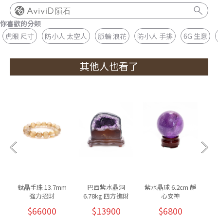
隕石
你喜歡的分類
虎眼 尺寸
防小人 太空人
脈輪 浪花
防小人 手排
6G 生意
其他人也看了
鈦晶手珠 13.7mm
巴西紫水晶洞
紫水晶球 6.2cm 靜
強力招財
6.78kg 四方進財
心安神
$66000
$13900
$6800