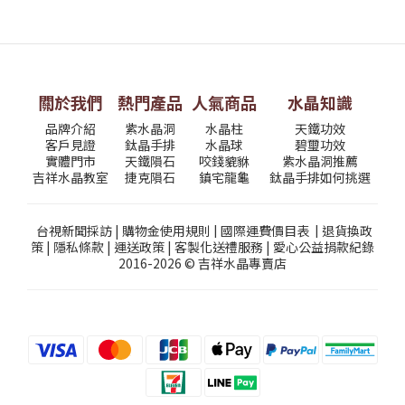
關於我們
熱門產品
人氣商品
水晶知識
品牌介紹
紫水晶洞
水晶柱
天鐵功效
客戶見證
鈦晶手排
水晶球
碧璽功效
實體門市
天鐵隕石
咬錢貔貅
紫水晶洞推薦
吉祥水晶教室
捷克隕石
鎮宅龍龜
鈦晶手排如何挑選
台視新聞採訪
|
購物金使用規則
|
國際運費價目表
|
退貨換政
策
|
隱私條款
|
運送政策
|
客製化送禮服務
|
愛心公益捐款紀錄
2016-2026 © 吉祥水晶專賣店