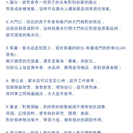
1.陽台：經常會有一些房子的尖角對到你家的陽台，
而形成各種煞氣，這時可在陽台上擺放紫晶洞來擋住煞氣。
2.大門口：現在的房子常會有兩戶的大門相對的情況，
這很容易形成對沖，這時就要在打開大門的正對面放置紫晶洞，
鎮宅擋煞的風水石。
3.客廳：紫水晶是招貴人，置於客廳的財位-客廳進門的對角位(45
度角)，
兩片牆壁的交接處，通常是最為「聚氣」的財位，
在財位上放盆萬年青、水晶洞、聚寶盆等物品，使財源廣進喔！
4. 辦公桌：紫水晶可以安定心神，提升工作效率，
也能開啟智慧、激發創意、增加信心，提升異性緣，
與同事之間相處融洽，大大提升效率。
5.書桌：對應眉輪，其綿密的能量磁場不僅有助於讀書、
背誦、記憶資料，更有助於研究、開發、創新。
對於精神無法集中、學習力低，都有很好的調節作用。
6.商店櫃台：能與人廣結善緣，招來人氣並帶動商機。