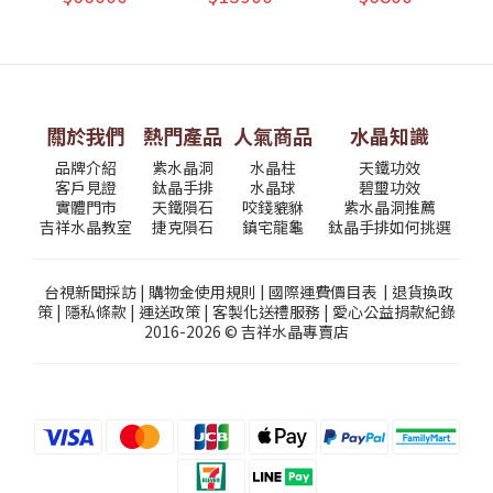
關於我們
熱門產品
人氣商品
水晶知識
品牌介紹
紫水晶洞
水晶柱
天鐵功效
客戶見證
鈦晶手排
水晶球
碧璽功效
實體門市
天鐵隕石
咬錢貔貅
紫水晶洞推薦
吉祥水晶教室
捷克隕石
鎮宅龍龜
鈦晶手排如何挑選
台視新聞採訪
|
購物金使用規則
|
國際運費價目表
|
退貨換政
策
|
隱私條款
|
運送政策
|
客製化送禮服務
|
愛心公益捐款紀錄
2016-2026 © 吉祥水晶專賣店