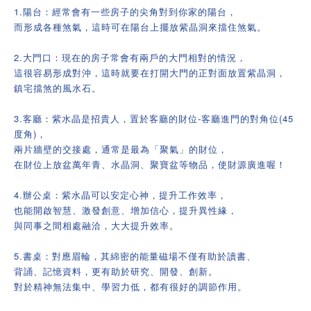
1.陽台：經常會有一些房子的尖角對到你家的陽台，
而形成各種煞氣，這時可在陽台上擺放紫晶洞來擋住煞氣。
2.大門口：現在的房子常會有兩戶的大門相對的情況，
這很容易形成對沖，這時就要在打開大門的正對面放置紫晶洞，
鎮宅擋煞的風水石。
3.客廳：紫水晶是招貴人，置於客廳的財位-客廳進門的對角位(45
度角)，
兩片牆壁的交接處，通常是最為「聚氣」的財位，
在財位上放盆萬年青、水晶洞、聚寶盆等物品，使財源廣進喔！
4.辦公桌：紫水晶可以安定心神，提升工作效率，
也能開啟智慧、激發創意、增加信心，提升異性緣，
與同事之間相處融洽，大大提升效率。
5.書桌：對應眉輪，其綿密的能量磁場不僅有助於讀書、
背誦、記憶資料，更有助於研究、開發、創新。
對於精神無法集中、學習力低，都有很好的調節作用。