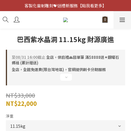
客製化雷射雕刻💝送禮新服務【點我看更多】
客製化雷射雕刻💝送禮新服務【點我看更多】
避邪防小人⚡指定黑曜石 任選兩件75折
客製化雷射雕刻💝送禮新服務【點我看更多】
巴西紫水晶洞 11.15kg 財源廣進
至
08/31 16:00
截止
全店，保庇禮🙏🏻單筆 滿$8888送✦銀曜石
媽祖 (累計贈送)
全店，全館免運費(限台灣地區)，官網提供刷卡分期服務
NT$33,000
NT$22,000
淨重