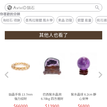
隕石
你喜歡的分類
海紋石 項鍊
喜馬拉雅鹽 風水學
紫晶 恐龍
碧璽 能量
桃花運
其他人也看了
鈦晶手珠 13.7mm
巴西紫水晶洞
紫水晶球 6.2cm 靜
強力招財
6.78kg 四方進財
心安神
$66000
$13900
$6800