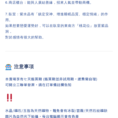
6.商店櫃台：能與人廣結善緣，招來人氣並帶動商機。
7.臥室：紫水晶有「鎮定安神、增進睡眠品質、穩定情緒」的作
用。
如果想要戀愛運勢好，可以在臥室的東南方『桃花位』放置紫晶
洞，
對於感情有很大的幫助。
注意事項
本賣場享有七天鑑賞期 (鑑賞期並非試用期，運費需自理)
可開立三聯單發票，請在訂單備註欄告知
水晶/礦石/玉皆為天然礦物，難免會有冰裂/雲霧/天然石紋礦缺
圖片為自然光下拍攝，每台電腦顯示會有色差