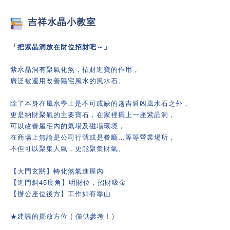
吉祥
水晶小教室
「把紫晶洞放在財位招財吧～」
紫水晶洞有聚氣化煞，招財進寶的作用，
廣泛被運用改善陽宅風水的風水石。
除了本身在風水學上是不可或缺的趨吉避凶風水石之外，
更是納財聚氣的主要寶石，在家裡擺上一座紫晶洞，
可以改善屋宅內的氣場及磁場環境，
在商場上無論是公司行號或是餐廳…等等營業場所，
不但可以聚集人氣，更能聚集財氣。
【大門玄關】轉化煞氣進屋內
【進門斜45度角】明財位，招財吸金
【辦公座位後方】工作如有靠山
★建議的擺放方位 ( 僅供參考 ! )