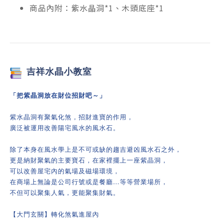
商品內附：紫水晶洞*1、木頭底座*1
吉祥
水晶小教室
「把紫晶洞放在財位招財吧～」
紫水晶洞有聚氣化煞，招財進寶的作用，
廣泛被運用改善陽宅風水的風水石。
除了本身在風水學上是不可或缺的趨吉避凶風水石之外，
更是納財聚氣的主要寶石，在家裡擺上一座紫晶洞，
可以改善屋宅內的氣場及磁場環境，
在商場上無論是公司行號或是餐廳…等等營業場所，
不但可以聚集人氣，更能聚集財氣。
【大門玄關】轉化煞氣進屋內