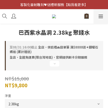
客製化雷射雕刻💝送禮新服務【點我看更多】
客製化雷射雕刻💝送禮新服務【點我看更多】
避邪防小人⚡指定黑曜石 任選兩件75折
客製化雷射雕刻💝送禮新服務【點我看更多】
巴西紫水晶洞 2.38kg 聚錢水
至
08/31 16:00
截止
全店，保庇禮🙏🏻單筆 滿$8888送✦銀曜石
媽祖 (累計贈送)
全店，全館免運費(限台灣地區)，官網提供刷卡分期服務
NT$15,000
NT$9,800
淨重