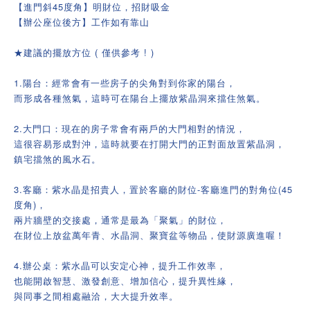
【進門斜45度角】明財位，招財吸金
【辦公座位後方】工作如有靠山
★建議的擺放方位 ( 僅供參考 ! )
1.陽台：經常會有一些房子的尖角對到你家的陽台，
而形成各種煞氣，這時可在陽台上擺放紫晶洞來擋住煞氣。
2.大門口：現在的房子常會有兩戶的大門相對的情況，
這很容易形成對沖，這時就要在打開大門的正對面放置紫晶洞，
鎮宅擋煞的風水石。
3.客廳：紫水晶是招貴人，置於客廳的財位-客廳進門的對角位(45
度角)，
兩片牆壁的交接處，通常是最為「聚氣」的財位，
在財位上放盆萬年青、水晶洞、聚寶盆等物品，使財源廣進喔！
4.辦公桌：紫水晶可以安定心神，提升工作效率，
也能開啟智慧、激發創意、增加信心，提升異性緣，
與同事之間相處融洽，大大提升效率。