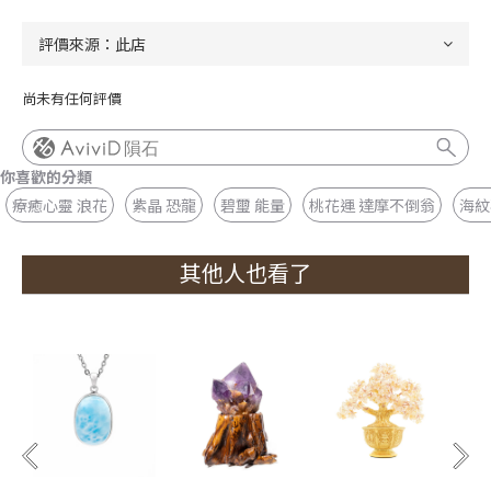
尚未有任何評價
隕石
你喜歡的分類
療癒心靈 浪花
紫晶 恐龍
碧璽 能量
桃花運 達摩不倒翁
海紋
其他人也看了