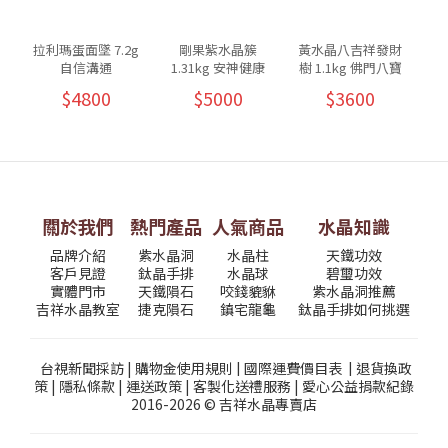
拉利瑪蛋面墜 7.2g
剛果紫水晶簇
黃水晶八吉祥發財
自信溝通
1.31kg 安神健康
樹 1.1kg 佛門八寶
8
$4800
$5000
$3600
關於我們
熱門產品
人氣商品
水晶知識
品牌介紹
紫水晶洞
水晶柱
天鐵功效
客戶見證
鈦晶手排
水晶球
碧璽功效
實體門市
天鐵隕石
咬錢貔貅
紫水晶洞推薦
吉祥水晶教室
捷克隕石
鎮宅龍龜
鈦晶手排如何挑選
台視新聞採訪
|
購物金使用規則
|
國際運費價目表
|
退貨換政
策
|
隱私條款
|
運送政策
|
客製化送禮服務
|
愛心公益捐款紀錄
2016-2026 © 吉祥水晶專賣店