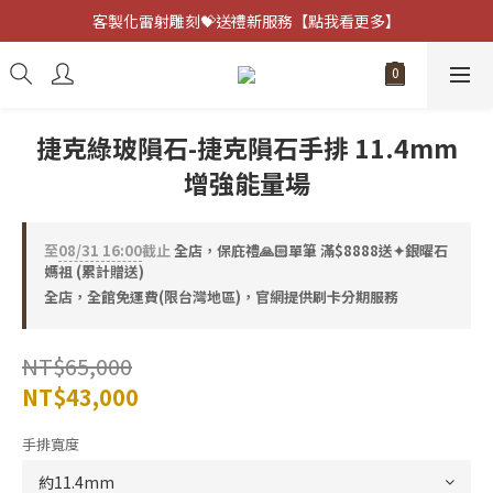
客製化雷射雕刻💝送禮新服務【點我看更多】
客製化雷射雕刻💝送禮新服務【點我看更多】
避邪防小人⚡指定黑曜石 任選兩件75折
客製化雷射雕刻💝送禮新服務【點我看更多】
捷克綠玻隕石-捷克隕石手排 11.4mm
增強能量場
至
08/31 16:00
截止
全店，保庇禮🙏🏻單筆 滿$8888送✦銀曜石
媽祖 (累計贈送)
全店，全館免運費(限台灣地區)，官網提供刷卡分期服務
NT$65,000
NT$43,000
手排寬度