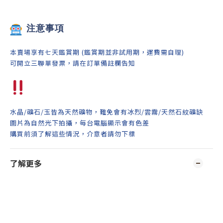
注意事項
本賣場享有七天鑑賞期 (鑑賞期並非試用期，運費需自理)
可開立三聯單發票，請在訂單備註欄告知
水晶/礦石/玉皆為天然礦物，難免會有冰烈/雲霧/天然石紋礦缺
圖片為自然光下拍攝，每台電腦顯示會有色差
購買前須了解這些情況，介意者請勿下標
了解更多