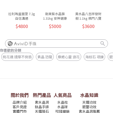
拉利瑪蛋面墜 7.2g
剛果紫水晶簇
黃水晶八吉祥發財
自信溝通
1.31kg 安神健康
樹 1.1kg 佛門八寶
8
$4800
$5000
$3600
手珠
你喜歡的分類
桃花運 達摩不倒翁
紫晶 恐龍
療癒心靈 浪花
海紋石 項鍊
碧
關於我們
熱門產品
人氣商品
水晶知識
品牌介紹
紫水晶洞
水晶柱
天鐵功效
客戶見證
鈦晶手排
水晶球
碧璽功效
實體門市
天鐵隕石
咬錢貔貅
紫水晶洞推薦