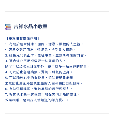
吉祥
水晶小教室
【
捷克隕石靈性作用
】
1. 有助於建立健康、開朗、活潑、樂觀的人生觀，
也容易交到好朋友、好運氣，得到貴人相助。
2. 綠色光代表正財，象征事業、生意所帶來的財富。
3. 適合信心不足或需要一點運氣的人，
除了可以加強本身氣勢外，還可以多一點幸運的能量。
4.
可以防止各種病氣、濁氣、雜氣的上身。
5. 可以釋放心中的負能量，消除憂鬱負能量，
並能防止周圍外靈負能量的入侵和預防自殺傾向。
6. 有助沉穩睡眠，消除累積的疲勞和壓力。
7. 與其他水晶一起佩戴可加強其他水晶的靈性，
效果相乘，是内行人才知道的稀有寶石。