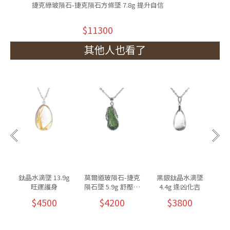
捷克綠玻隕石-捷克隕石方條墜 7.8g 提升自信
$11300
其他人也看了
鈦晶水滴墜 13.9g
莫爾道玻隕石-捷克
黑銀鈦晶水滴墜
旺運護身
隕石墜 5.9g 舒壓放
4.4g 逢凶化吉
鬆
$4500
$4200
$3800