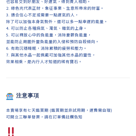
也容易交到好朋友、好運氣，得到貴人相助。
2. 綠色光代表正財，象征事業、生意所帶來的財富。
3. 適合信心不足或需要一點運氣的人，
除了可以加強本身氣勢外，還可以多一點幸運的能量。
4.
可以防止各種病氣、濁氣、雜氣的上身。
5. 可以釋放心中的負能量，消除憂鬱負能量，
並能防止周圍外靈負能量的入侵和預防自殺傾向。
6. 有助沉穩睡眠，消除累積的疲勞和壓力。
7. 與其他水晶一起佩戴可加強其他水晶的靈性，
效果相乘，是内行人才知道的稀有寶石。
注意事項
本賣場享有七天鑑賞期 (鑑賞期並非試用期，運費需自理)
可開立三聯單發票，請在訂單備註欄告知