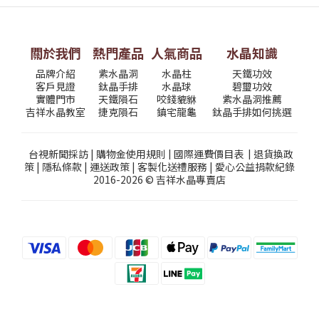
關於我們
熱門產品
人氣商品
水晶知識
品牌介紹
紫水晶洞
水晶柱
天鐵功效
客戶見證
鈦晶手排
水晶球
碧璽功效
實體門市
天鐵隕石
咬錢貔貅
紫水晶洞推薦
吉祥水晶教室
捷克隕石
鎮宅龍龜
鈦晶手排如何挑選
台視新聞採訪
|
購物金使用規則
|
國際運費價目表
|
退貨換政
策
|
隱私條款
|
運送政策
|
客製化送禮服務
|
愛心公益捐款紀錄
2016-2026 © 吉祥水晶專賣店