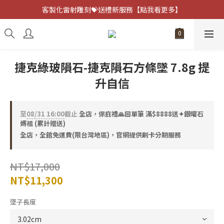
客製化雷射雕刻💝送禮新服務【點我看更多】
客製化雷射雕刻💝送禮新服務【點我看更多】
避邪防小人⚡指定黑曜石 任選兩件75折
客製化雷射雕刻💝送禮新服務【點我看更多】
捷克綠玻隕石-捷克隕石方條墜 7.8g 提
升自信
至
08/31 16:00
截止
全店，保庇禮🙏🏻單筆 滿$8888送✦銀曜石
媽祖 (累計贈送)
全店，全館免運費(限台灣地區)，官網提供刷卡分期服務
NT$17,000
NT$11,300
墜子長度