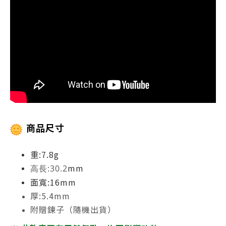
商品尺寸
重:7.8g
mm
高長:30.2
面寬:16mm
厚:5.4mm
附贈鍊子（隨機出貨）