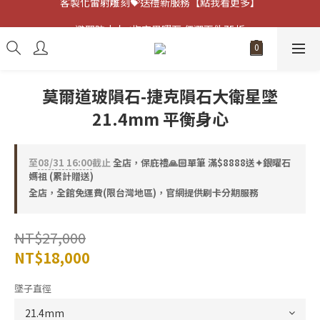
客製化雷射雕刻💝送禮新服務【點我看更多】
避邪防小人⚡指定黑曜石 任選兩件75折
客製化雷射雕刻💝送禮新服務【點我看更多】
莫爾道玻隕石-捷克隕石大衛星墜
21.4mm 平衡身心
至
08/31 16:00
截止
全店，保庇禮🙏🏻單筆 滿$8888送✦銀曜石
媽祖 (累計贈送)
全店，全館免運費(限台灣地區)，官網提供刷卡分期服務
NT$27,000
NT$18,000
墜子直徑