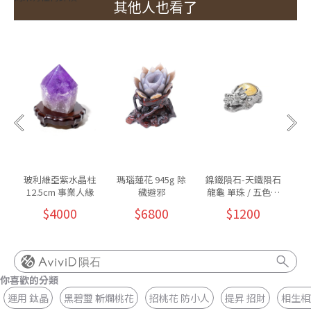
其他人也看了
玻利維亞紫水晶柱
瑪瑙蓮花 945g 除
鎳鐵隕石-天鐵隕石
紫
12.5cm 事業人緣
穢避邪
龍龜 單珠 / 五色可
墜 
挑
$4000
$6800
$1200
隕石
你喜歡的分類
運用 鈦晶
黑碧璽 斬爛桃花
招桃花 防小人
提昇 招財
相生相