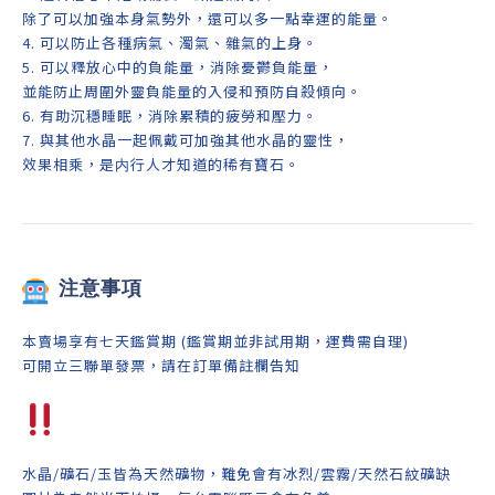
除了可以加強本身氣勢外，還可以多一點幸運的能量。
4.
可以防止各種病氣、濁氣、雜氣的上身。
5. 可以釋放心中的負能量，消除憂鬱負能量，
並能防止周圍外靈負能量的入侵和預防自殺傾向。
6. 有助沉穩睡眠，消除累積的疲勞和壓力。
7. 與其他水晶一起佩戴可加強其他水晶的靈性，
效果相乘，是内行人才知道的稀有寶石。
注意事項
本賣場享有七天鑑賞期 (鑑賞期並非試用期，運費需自理)
可開立三聯單發票，請在訂單備註欄告知
水晶/礦石/玉皆為天然礦物，難免會有冰烈/雲霧/天然石紋礦缺