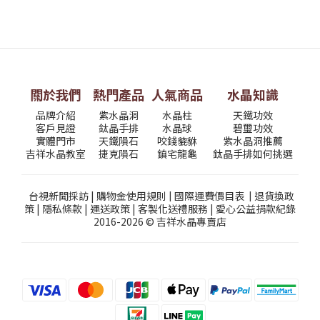
關於我們
熱門產品
人氣商品
水晶知識
品牌介紹
紫水晶洞
水晶柱
天鐵功效
客戶見證
鈦晶手排
水晶球
碧璽功效
實體門市
天鐵隕石
咬錢貔貅
紫水晶洞推薦
吉祥水晶教室
捷克隕石
鎮宅龍龜
鈦晶手排如何挑選
台視新聞採訪
|
購物金使用規則
|
國際運費價目表
|
退貨換政
策
|
隱私條款
|
運送政策
|
客製化送禮服務
|
愛心公益捐款紀錄
2016-2026 © 吉祥水晶專賣店