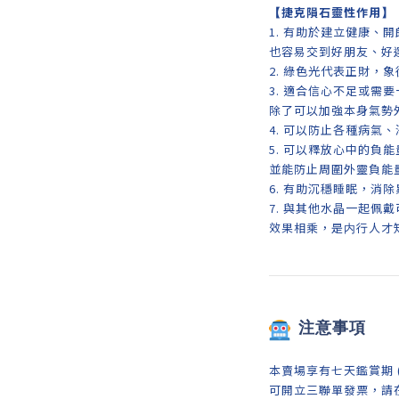
【
捷克隕石靈性作用
】
1. 有助於建立健康、
也容易交到好朋友、好
2. 綠色光代表正財，
3. 適合信心不足或需
除了可以加強本身氣勢
4.
可以防止各種病氣、
5. 可以釋放心中的負
並能防止周圍外靈負能
6. 有助沉穩睡眠，消
7. 與其他水晶一起佩
效果相乘，是内行人才
注意事項
本賣場享有七天鑑賞期 
可開立三聯單發票，請