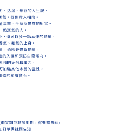
開朗、活潑、樂觀的人生觀，
運氣，得到貴人相助。
象征事業、生意所帶來的財富。
要一點運氣的人，
外，還可以多一點幸運的能量。
濁氣、雜氣的上身。
能量，消除憂鬱負能量，
量的入侵和預防自殺傾向。
除累積的疲勞和壓力。
戴可加強其他水晶的靈性，
知道的稀有寶石。
(鑑賞期並非試用期，運費需自理)
在訂單備註欄告知