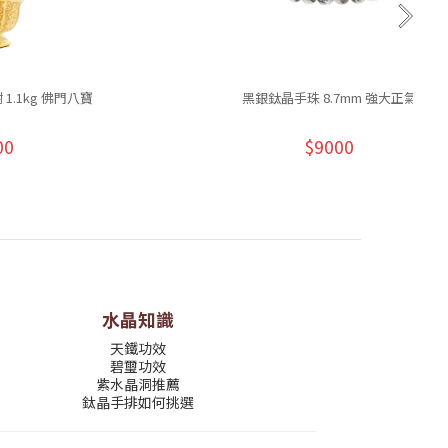
.1kg 佛門八寶
黑銀鈦晶手珠 8.7mm 強大正氣
00
$9000
水晶知識
天鐵功效
碧璽功效
紫水晶洞推薦
鈦晶手排如何挑選