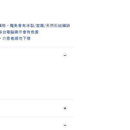
礦物，難免會有冰裂/雲霧/天然石紋礦缺
每台電腦顯示會有色差
，介意者請勿下標