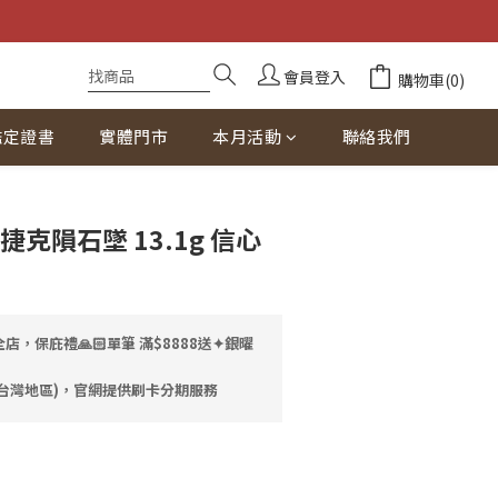
會員登入
購物車(0)
鑑定證書
實體門市
本月活動
聯絡我們
立即購買
克隕石墜 13.1g 信心
店，保庇禮🙏🏻單筆 滿$8888送✦銀曜
台灣地區)，官網提供刷卡分期服務