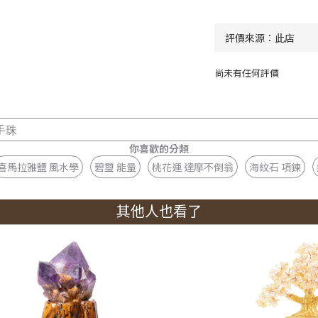
尚未有任何評價
手珠
你喜歡的分類
喜馬拉雅鹽 風水學
碧璽 能量
桃花運 達摩不倒翁
海紋石 項鍊
其他人也看了