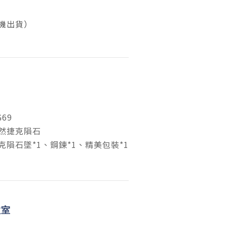
機出貨）
69
然捷克隕石
隕石墜*1、鋼鍊*1、精美包裝*1
教室