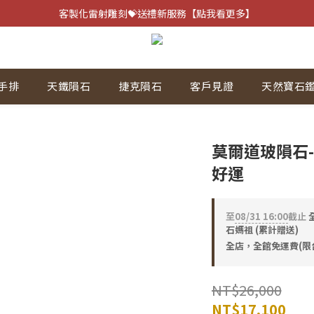
客製化雷射雕刻💝送禮新服務【點我看更多】
客製化雷射雕刻💝送禮新服務【點我看更多】
避邪防小人⚡指定黑曜石 任選兩件75折
客製化雷射雕刻💝送禮新服務【點我看更多】
手排
天鐵隕石
捷克隕石
客戶見證
天然寶石
莫爾道玻隕石-捷
好運
至
08/31 16:00
截止
全
石媽祖 (累計贈送)
全店，全館免運費(限
NT$26,000
NT$17,100