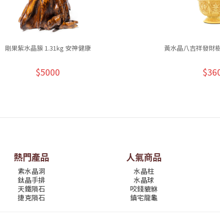
剛果紫水晶簇 1.31kg 安神健康
黃水晶八吉祥發財樹 1
$5000
$36
熱門產品
人氣商品
紫水晶洞
水晶柱
鈦晶手排
水晶球
天鐵隕石
咬錢貔貅
捷克隕石
鎮宅龍龜