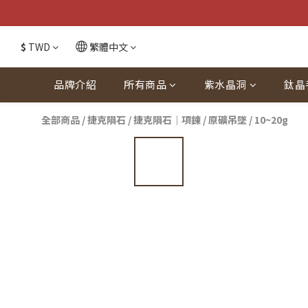
$
TWD
繁體中文
品牌介紹
所有商品
紫水晶洞
鈦晶
全部商品
/
捷克隕石
/
捷克隕石｜項鍊
/
原礦吊墜 / 10~20g