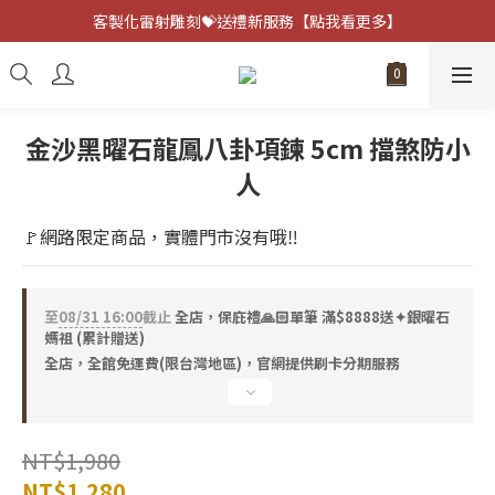
客製化雷射雕刻💝送禮新服務【點我看更多】
客製化雷射雕刻💝送禮新服務【點我看更多】
避邪防小人⚡指定黑曜石 任選兩件75折
客製化雷射雕刻💝送禮新服務【點我看更多】
金沙黑曜石龍鳳八卦項鍊 5cm 擋煞防小
人
🚩網路限定商品，實體門市沒有哦‼️
至
08/31 16:00
截止
全店，保庇禮🙏🏻單筆 滿$8888送✦銀曜石
媽祖 (累計贈送)
全店，全館免運費(限台灣地區)，官網提供刷卡分期服務
NT$1,980
NT$1,280