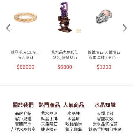
鈦晶手珠 13.7mm
紫水晶九尾狐仙
鎳鐵隕石-天鐵隕石
紫
強力招財
252g 智慧魅力
龍龜 單珠 / 五色可
墜
挑
$66000
$6800
$1200
關於我們
熱門產品
人氣商品
水晶知識
品牌介紹
紫水晶洞
水晶柱
天鐵功效
客戶見證
鈦晶手排
水晶球
碧璽功效
實體門市
天鐵隕石
咬錢貔貅
紫水晶洞推薦
吉祥水晶教室
捷克隕石
鎮宅龍龜
鈦晶手排如何挑選