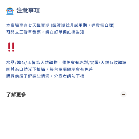
注意事項
本賣場享有七天鑑賞期 (鑑賞期並非試用期，運費需自理)
可開立三聯單發票，請在訂單備註欄告知
水晶/礦石/玉皆為天然礦物，難免會有冰烈/雲霧/天然石紋礦缺
圖片為自然光下拍攝，每台電腦顯示會有色差
購買前須了解這些情況，介意者請勿下標
了解更多