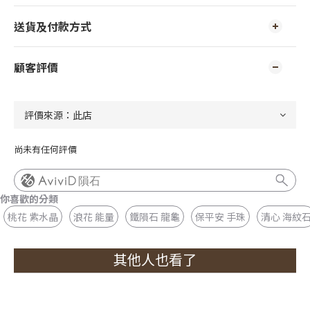
送貨及付款方式
顧客評價
尚未有任何評價
隕石
你喜歡的分類
桃花 紫水晶
浪花 能量
鐵隕石 龍龜
保平安 手珠
清心 海紋
其他人也看了