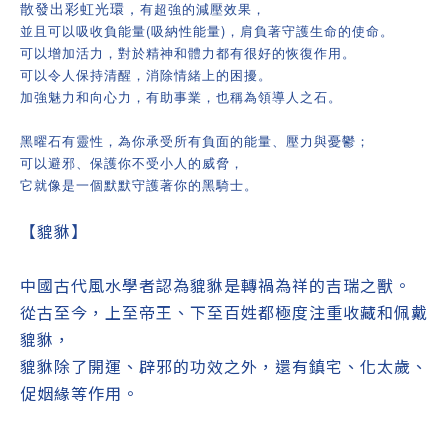
散發出彩虹光環，
有超強的減壓效果，
並且可以吸收負能量(吸納性能量)，肩負著守護生命的使命。
可以增加活力，對於精神和體力都有很好的恢復作用。
可以令人保持清醒，消除情緒上的困擾。
加強魅力和向心力，有助事業，也稱為領導人之石。
黑曜石有靈性，為你承受所有負面的能量、壓力與憂鬱；
可以避邪、保護你不受小人的威脅，
它就像是一個默默守護著你的黑騎士。
【貔貅】
中國古代風水學者認為貔貅是轉禍為祥的吉瑞之獸。
從古至今，上至帝王、下至百姓都極度注重收藏和佩戴
貔貅，
貔貅除了開運、辟邪的功效之外，還有鎮宅、化太歲、
促姻緣等作用。