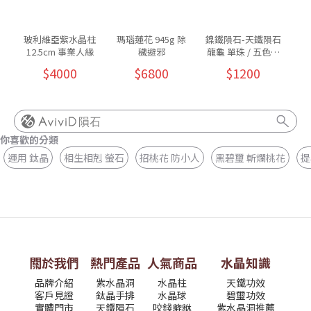
玻利維亞紫水晶柱
瑪瑙蓮花 945g 除
鎳鐵隕石-天鐵隕石
紫
12.5cm 事業人緣
穢避邪
龍龜 單珠 / 五色可
墜 
挑
$4000
$6800
$1200
隕石
你喜歡的分類
運用 鈦晶
相生相剋 螢石
招桃花 防小人
黑碧璽 斬爛桃花
提
關於我們
熱門產品
人氣商品
水晶知識
品牌介紹
紫水晶洞
水晶柱
天鐵功效
客戶見證
鈦晶手排
水晶球
碧璽功效
實體門市
天鐵隕石
咬錢貔貅
紫水晶洞推薦