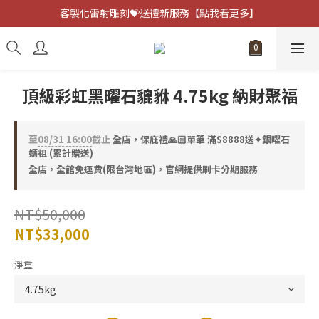
客製化雷射雕刻💝送禮新服務【點我看更多】
客製化雷射雕刻💝送禮新服務【點我看更多】
避邪防小人⚡指定黑曜石 任選兩件75折
客製化雷射雕刻💝送禮新服務【點我看更多】
頂級彩虹黑曜石貔貅 4.75kg 納財聚福
至
08/31 16:00
截止
全店，保庇禮🙏🏻單筆 滿$8888送✦銀曜石
媽祖 (累計贈送)
全店，全館免運費(限台灣地區)，官網提供刷卡分期服務
NT$50,000
NT$33,000
淨重