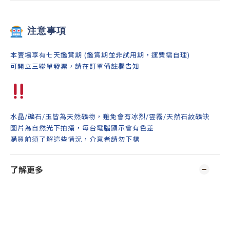
注意事項
本賣場享有七天鑑賞期 (鑑賞期並非試用期，運費需自理)
可開立三聯單發票，請在訂單備註欄告知
水晶/礦石/玉皆為天然礦物，難免會有冰烈/雲霧/天然石紋礦缺
圖片為自然光下拍攝，每台電腦顯示會有色差
購買前須了解這些情況，介意者請勿下標
了解更多