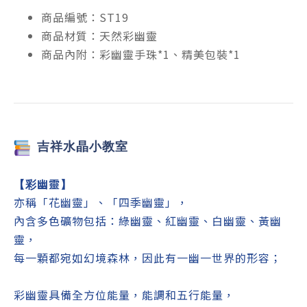
商品編號：ST19
商品材質：天然彩幽靈
商品內附：彩幽靈手珠*1、精美包裝*1
吉祥
水晶小教室
幽靈
【彩
】
亦稱「花幽靈」、「四季幽靈」，
內含多色礦物包括：綠
幽靈
、紅
幽靈
、白
幽靈
、黃幽
靈，
每一顆都宛如幻境森林，因此有一幽一世界的形容；
彩幽靈具備全方位能量，能調和五行能量，