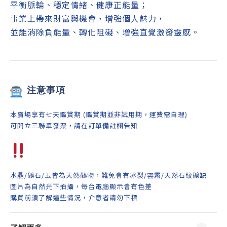
平衡脈輪、穩定情緒
、
健康
正能量；
事業上
帶來財富與機會，
增強個人魅力，
並能消除負能量、轉化阻礙、增強
直覺激發靈感。
注意事項
本賣場享有七天鑑賞期 (鑑賞期並非試用期，運費需自理)
可開立三聯單發票，請在訂單備註欄告知
水晶/礦石/玉皆為天然礦物，難免會有冰裂/雲霧/天然石紋礦缺
圖片為自然光下拍攝，每台電腦顯示會有色差
購買前須了解這些情況，介意者請勿下標