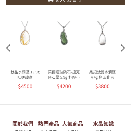
鈦晶水滴墜 13.9g
莫爾道玻隕石-捷克
黑銀鈦晶水滴墜
旺運護身
隕石墜 5.9g 舒壓放
4.4g 逢凶化吉
鬆
$4500
$4200
$3800
關於我們
熱門產品
人氣商品
水晶知識