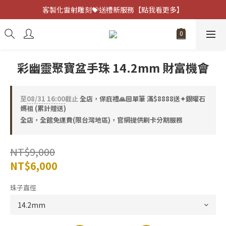
客製化雷射雕刻💝送禮新服務【點我看更多】
客製化雷射雕刻💝送禮新服務【點我看更多】
避邪防小人⚡指定黑曜石 任選兩件75折
客製化雷射雕刻💝送禮新服務【點我看更多】
彩幽靈聚寶盆手珠 14.2mm 財富機會
至
08/31 16:00
截止
全店，保庇禮🙏🏻單筆 滿$8888送✦銀曜石
媽祖 (累計贈送)
全店，全館免運費(限台灣地區)，官網提供刷卡分期服務
NT$9,000
NT$6,000
珠子直徑