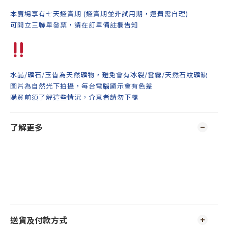
本賣場享有七天鑑賞期 (鑑賞期並非試用期，運費需自理)
可開立三聯單發票，請在訂單備註欄告知
水晶/礦石/玉皆為天然礦物，難免會有冰裂/雲霧/天然石紋礦缺
圖片為自然光下拍攝，每台電腦顯示會有色差
購買前須了解這些情況，介意者請勿下標
了解更多
送貨及付款方式