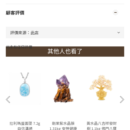
顧客評價
尚未有任何評價
其他人也看了
拉利瑪蛋面墜 7.2g
剛果紫水晶簇
黃水晶八吉祥發財
自信溝通
1.31kg 安神健康
樹 1.1kg 佛門八寶
8