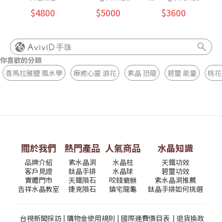
$4800
$5000
$3600
手珠
你喜歡的分類
喜馬拉雅鹽 風水學
療癒心靈 浪花
紫晶 恐龍
碧璽 能量
桃花
關於我們
熱門產品
人氣商品
水晶知識
品牌介紹
紫水晶洞
水晶柱
天鐵功效
客戶見證
鈦晶手排
水晶球
碧璽功效
實體門市
天鐵隕石
咬錢貔貅
紫水晶洞推薦
吉祥水晶教室
捷克隕石
鎮宅龍龜
鈦晶手排如何挑選
台視新聞採訪
|
購物金使用規則
|
國際運費價目表
|
退貨換政