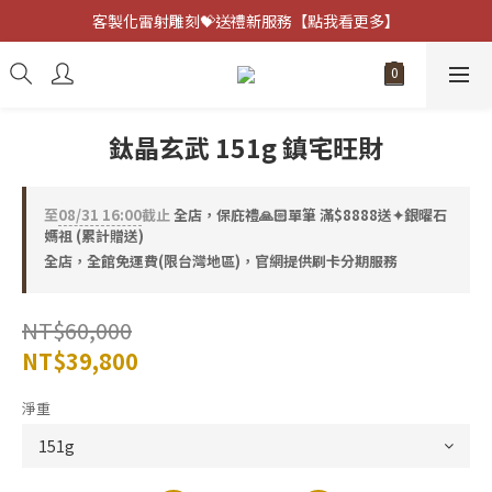
客製化雷射雕刻💝送禮新服務【點我看更多】
客製化雷射雕刻💝送禮新服務【點我看更多】
避邪防小人⚡指定黑曜石 任選兩件75折
客製化雷射雕刻💝送禮新服務【點我看更多】
鈦晶玄武 151g 鎮宅旺財
至
08/31 16:00
截止
全店，保庇禮🙏🏻單筆 滿$8888送✦銀曜石
媽祖 (累計贈送)
全店，全館免運費(限台灣地區)，官網提供刷卡分期服務
NT$60,000
NT$39,800
淨重