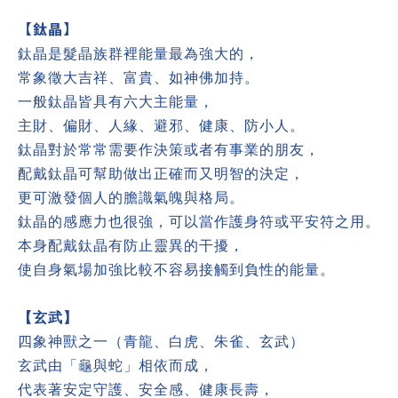
【鈦晶】
鈦晶是髮晶族群裡能量最為強大的，
常象徵大吉祥、富貴、如神佛加持。
一般鈦晶皆具有六大主能量，
主財、偏財、人緣、避邪、健康、防小人。
鈦晶對於常常需要作決策或者有事業的朋友，
配戴鈦晶可幫助做出正確而又明智的決定，
更可激發個人的膽識氣魄與格局。
鈦晶的感應力也很強，可以當作護身符或平安符之用。
本身
配戴
鈦晶有防止靈異的干擾，
使自身氣場加強比較不容易接觸到負性的能量。
【玄武】
四象神獸之一（青龍、白虎、朱雀、玄武）
玄武由「龜與蛇」相依而成，
代表著安定守護、安全感、健康長壽，