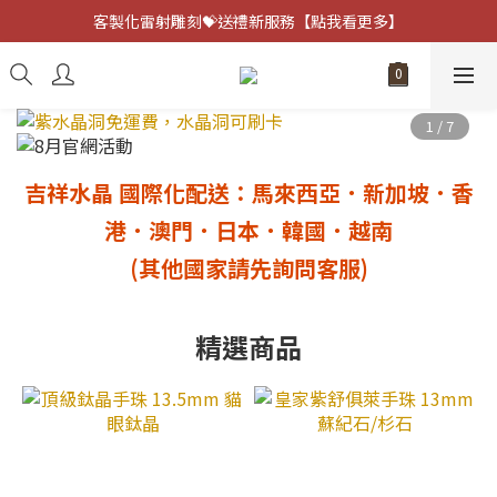
客製化雷射雕刻💝送禮新服務【點我看更多】
客製化雷射雕刻💝送禮新服務【點我看更多】
避邪防小人⚡指定黑曜石 任選兩件75折
客製化雷射雕刻💝送禮新服務【點我看更多】
吉祥水晶 國際化配送：馬來西亞．新加坡．香
港
．澳門
．日本．韓國．越南
(其他國家請先詢問客服)
精選商品