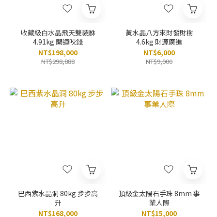
收藏級白水晶飛天雙貔貅
黃水晶八方來財發財樹
4.91kg 開運咬錢
4.6kg 財源廣進
NT$198,000
NT$6,000
NT$298,888
NT$9,000
巴西紫水晶洞 80kg 步步高
頂級金太陽石手珠 8mm 事
升
業人際
NT$168,000
NT$15,000