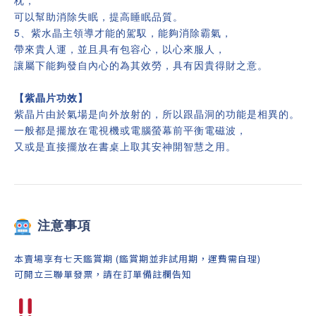
可以幫助消除失眠，提高睡眠品質。
5、紫水晶主領導才能的駕馭，能夠消除霸氣，
帶來貴人運，並且具有包容心，以心來服人，
讓屬下能夠發自內心的為其效勞，具有因貴得財之意。
【紫晶片功效】
紫晶片由於氣場是向外放射的，所以跟晶洞的功能是相異的。
一般都是擺放在電視機或電腦螢幕前平衡電磁波，
又或是直接擺放在書桌上取其安神開智慧之用。
注意事項
本賣場享有七天鑑賞期 (鑑賞期並非試用期，運費需自理)
可開立三聯單發票，請在訂單備註欄告知