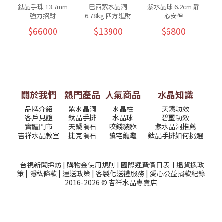
鈦晶手珠 13.7mm
巴西紫水晶洞
紫水晶球 6.2cm 靜
強力招財
6.78kg 四方進財
心安神
$66000
$13900
$6800
關於我們
熱門產品
人氣商品
水晶知識
品牌介紹
紫水晶洞
水晶柱
天鐵功效
客戶見證
鈦晶手排
水晶球
碧璽功效
實體門市
天鐵隕石
咬錢貔貅
紫水晶洞推薦
吉祥水晶教室
捷克隕石
鎮宅龍龜
鈦晶手排如何挑選
台視新聞採訪
|
購物金使用規則
|
國際運費價目表
|
退貨換政
策
|
隱私條款
|
運送政策
|
客製化送禮服務
|
愛心公益捐款紀錄
2016-2026 © 吉祥水晶專賣店