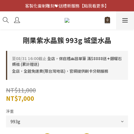
客製化雷射雕刻💝送禮新服務【點我看更多】
客製化雷射雕刻💝送禮新服務【點我看更多】
避邪防小人⚡指定黑曜石 任選兩件75折
客製化雷射雕刻💝送禮新服務【點我看更多】
剛果紫水晶簇 993g 城堡水晶
至
08/31 16:00
截止
全店，保庇禮🙏🏻單筆 滿$8888送✦銀曜石
媽祖 (累計贈送)
全店，全館免運費(限台灣地區)，官網提供刷卡分期服務
NT$11,000
NT$7,000
淨重