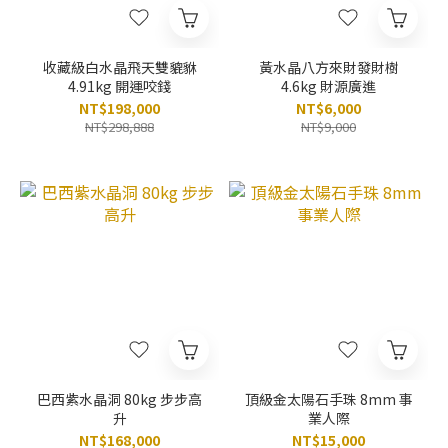
收藏級白水晶飛天雙貔貅
黃水晶八方來財發財樹
4.91kg 開運咬錢
4.6kg 財源廣進
NT$198,000
NT$6,000
NT$298,888
NT$9,000
巴西紫水晶洞 80kg 步步高
頂級金太陽石手珠 8mm 事
升
業人際
NT$168,000
NT$15,000