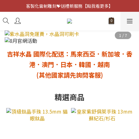
客製化雷射雕刻💝送禮新服務【點我看更多】
客製化雷射雕刻💝送禮新服務【點我看更多】
避邪防小人⚡指定黑曜石 任選兩件75折
客製化雷射雕刻💝送禮新服務【點我看更多】
吉祥水晶 國際化配送：馬來西亞．新加坡．香
港
．澳門
．日本．韓國．越南
(其他國家請先詢問客服)
精選商品