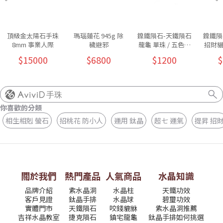
頂級金太陽石手珠
瑪瑙蓮花 945g 除
鎳鐵隕石-天鐵隕石
鎳鐵隕
8mm 事業人際
穢避邪
龍龜 單珠 / 五色可
招財貓 
挑
$15000
$6800
$1200
$
手珠
你喜歡的分類
相生相剋 螢石
招桃花 防小人
運用 鈦晶
超七 運氣
提昇 招
關於我們
熱門產品
人氣商品
水晶知識
品牌介紹
紫水晶洞
水晶柱
天鐵功效
客戶見證
鈦晶手排
水晶球
碧璽功效
實體門市
天鐵隕石
咬錢貔貅
紫水晶洞推薦
吉祥水晶教室
捷克隕石
鎮宅龍龜
鈦晶手排如何挑選