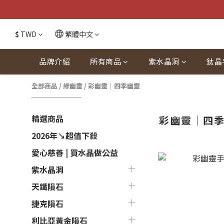
$
TWD
繁體中文
品牌介紹
所有商品
紫水晶洞
鈦晶
全部商品
/
綠幽靈
/
彩幽靈｜四季幽靈
精選商品
彩幽靈｜四
2026年↘超值下殺
愛心慈善 | 買水晶做公益
紫水晶洞
天鐵隕石
捷克隕石
利比亞黃金隕石