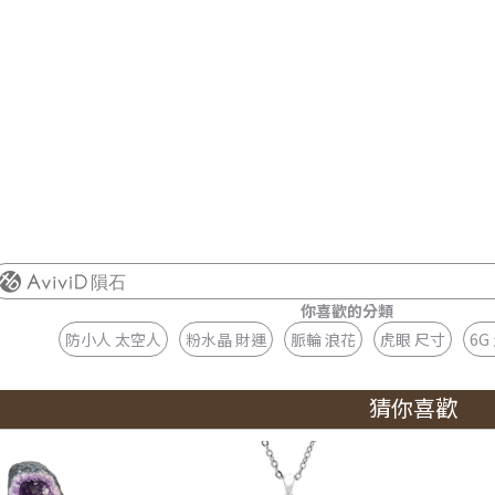
隕石
你喜歡的分類
防小人 太空人
粉水晶 財運
脈輪 浪花
虎眼 尺寸
6G
猜你喜歡