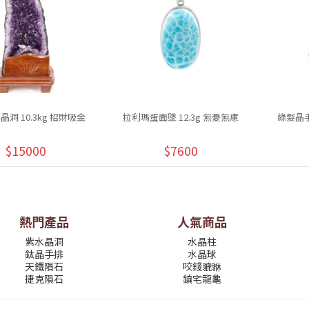
洞 10.3kg 招財吸金
拉利瑪蛋面墜 12.3g 無憂無慮
綠髮晶手
$15000
$7600
熱門產品
人氣商品
紫水晶洞
水晶柱
鈦晶手排
水晶球
天鐵隕石
咬錢貔貅
捷克隕石
鎮宅龍龜