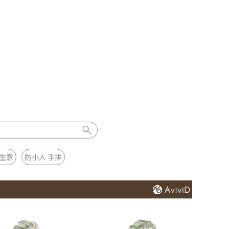
 生意
防小人 手排