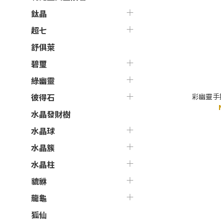
鈦晶
超七
舒俱萊
碧璽
綠幽靈
彩幽靈手排
彼得石
水晶發財樹
水晶球
水晶簇
水晶柱
貔貅
龍龜
狐仙