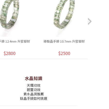
排 12.4mm 升官發財
綠髮晶手排 10.7mm 升官發財
捷克綠玻
$2800
$2500
水晶知識
天鐵功效
碧璽功效
紫水晶洞推薦
鈦晶手排如何挑選