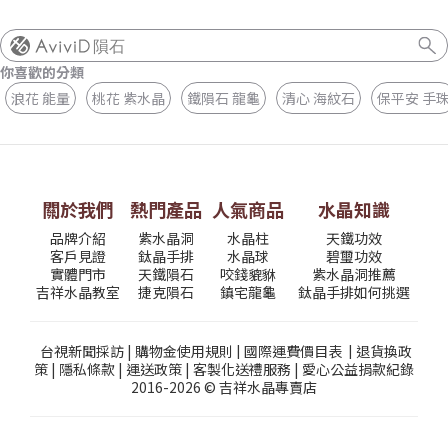
隕石
你喜歡的分類
浪花 能量
桃花 紫水晶
鐵隕石 龍龜
清心 海紋石
保平安 手
關於我們
熱門產品
人氣商品
水晶知識
品牌介紹
紫水晶洞
水晶柱
天鐵功效
客戶見證
鈦晶手排
水晶球
碧璽功效
實體門市
天鐵隕石
咬錢貔貅
紫水晶洞推薦
吉祥水晶教室
捷克隕石
鎮宅龍龜
鈦晶手排如何挑選
台視新聞採訪
|
購物金使用規則
|
國際運費價目表
|
退貨換政
策
|
隱私條款
|
運送政策
|
客製化送禮服務
|
愛心公益捐款紀錄
2016-2026 © 吉祥水晶專賣店