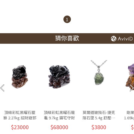
1
猜你喜歡
頂級彩虹黑曜石貔
頂級彩虹黑曜石龍
莫爾道玻隕石-捷克
剛
貅 2.27kg 招財避邪
龜 9.7kg 鎮宅守財
隕石墜 5.4g 舒壓放
1.6
鬆
$23000
$68000
$3800
$