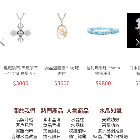
鎳鐵隕石-天鐵隕石
鈦晶蛋面墜 5.6g 旺
拉利瑪手珠 7.5mm
白水晶
十字金剛杵墜 8.5g
財運
療癒淨化
除障招福
$3000
$3600
$9800
$
關於我們
熱門產品
人氣商品
水晶知識
品牌介紹
紫水晶洞
水晶柱
天鐵功效
客戶見證
鈦晶手排
水晶球
碧璽功效
實體門市
天鐵隕石
咬錢貔貅
紫水晶洞推薦
吉祥水晶教室
捷克隕石
鎮宅龍龜
鈦晶手排如何挑選