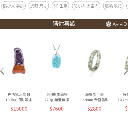
防小人 手排
虎眼 尺寸
6G 生意
防小人 太空人
脈輪 浪花
猜你喜歡
巴西紫水晶洞
拉利瑪蛋面墜
綠髮晶手排
綠
10.3kg 招財吸金
12.3g 無憂無慮
12.4mm 升官發財
10.
$15000
$7600
$2800
$