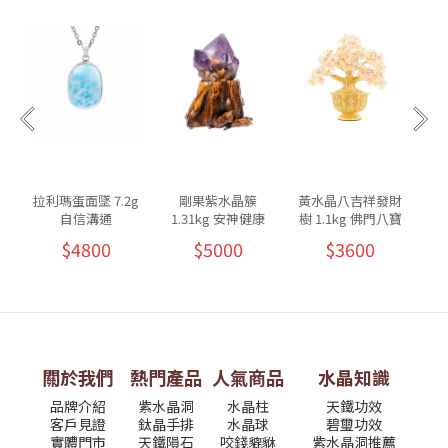
拉利瑪蛋面墜 7.2g
剛果紫水晶簇
黃水晶八吉祥發財
自信溝通
1.31kg 安神健康
樹 1.1kg 佛門八寶
8
$4800
$5000
$3600
關於我們
熱門產品
人氣商品
水晶知識
品牌介紹
紫水晶洞
水晶柱
天鐵功效
客戶見證
鈦晶手排
水晶球
碧璽功效
實體門市
天鐵隕石
咬錢貔貅
紫水晶洞推薦