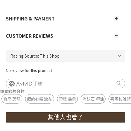
SHIPPING & PAYMENT
CUSTOMER REVIEWS
No review for this product
手珠
你喜歡的分類
紫晶 恐龍
療癒心靈 浪花
碧璽 能量
海紋石 項鍊
喜馬拉雅鹽
其他人也看了