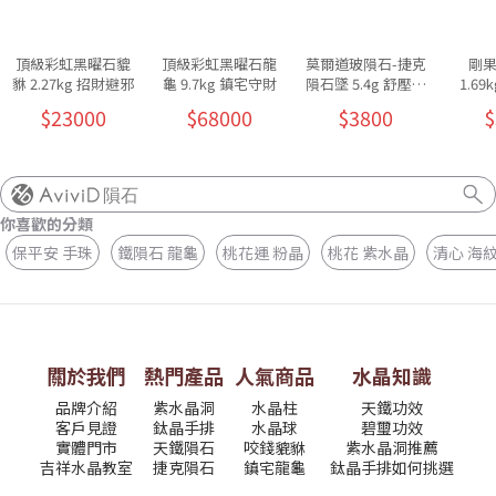
頂級彩虹黑曜石貔
頂級彩虹黑曜石龍
莫爾道玻隕石-捷克
剛
貅 2.27kg 招財避邪
龜 9.7kg 鎮宅守財
隕石墜 5.4g 舒壓放
1.6
鬆
$23000
$68000
$3800
$
隕石
你喜歡的分類
保平安 手珠
鐵隕石 龍龜
桃花運 粉晶
桃花 紫水晶
清心 海
關於我們
熱門產品
人氣商品
水晶知識
品牌介紹
紫水晶洞
水晶柱
天鐵功效
客戶見證
鈦晶手排
水晶球
碧璽功效
實體門市
天鐵隕石
咬錢貔貅
紫水晶洞推薦
吉祥水晶教室
捷克隕石
鎮宅龍龜
鈦晶手排如何挑選