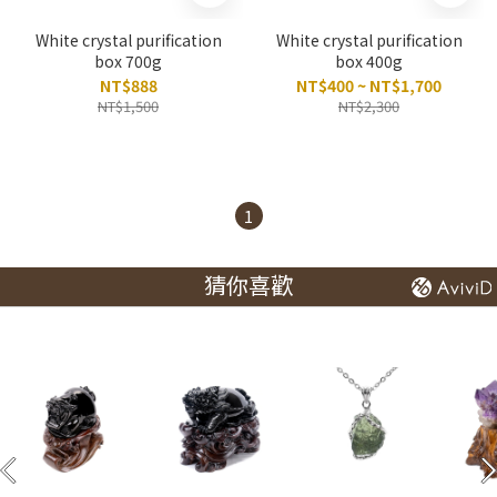
White crystal purification
White crystal purification
box 700g
box 400g
NT$888
NT$400 ~ NT$1,700
NT$1,500
NT$2,300
1
猜你喜歡