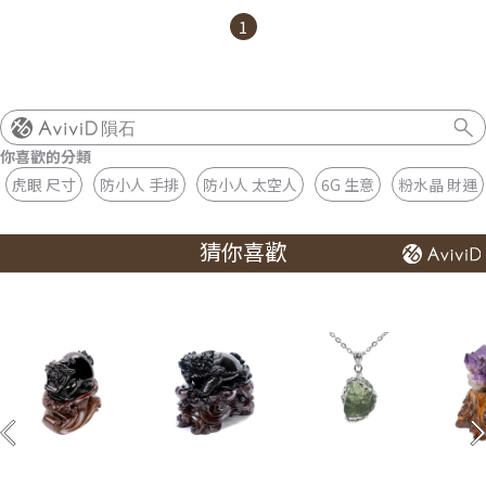
1
隕石
你喜歡的分類
虎眼 尺寸
防小人 手排
防小人 太空人
6G 生意
粉水晶 財運
猜你喜歡