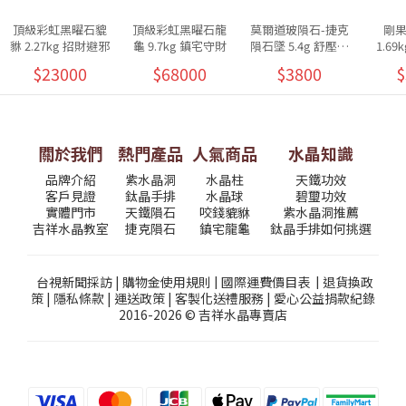
頂級彩虹黑曜石貔
頂級彩虹黑曜石龍
莫爾道玻隕石-捷克
剛
貅 2.27kg 招財避邪
龜 9.7kg 鎮宅守財
隕石墜 5.4g 舒壓放
1.6
鬆
$23000
$68000
$3800
$
關於我們
熱門產品
人氣商品
水晶知識
品牌介紹
紫水晶洞
水晶柱
天鐵功效
客戶見證
鈦晶手排
水晶球
碧璽功效
實體門市
天鐵隕石
咬錢貔貅
紫水晶洞推薦
吉祥水晶教室
捷克隕石
鎮宅龍龜
鈦晶手排如何挑選
台視新聞採訪
|
購物金使用規則
|
國際運費價目表
|
退貨換政
策
|
隱私條款
|
運送政策
|
客製化送禮服務
|
愛心公益捐款紀錄
2016-2026 © 吉祥水晶專賣店