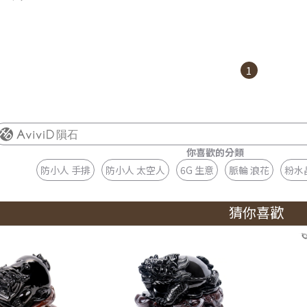
1
隕石
你喜歡的分類
防小人 手排
防小人 太空人
6G 生意
脈輪 浪花
粉水
猜你喜歡