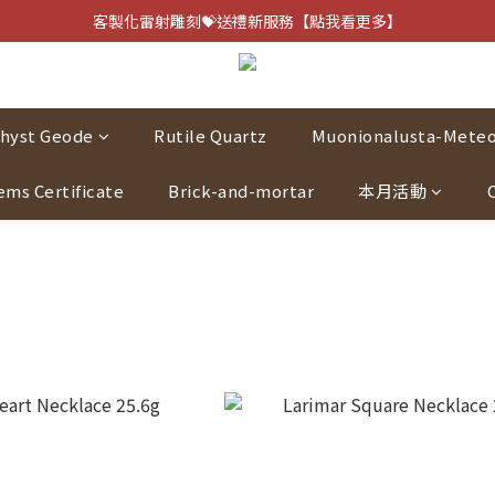
客製化雷射雕刻💝送禮新服務【點我看更多】
客製化雷射雕刻💝送禮新服務【點我看更多】
避邪防小人⚡指定黑曜石 任選兩件75折
客製化雷射雕刻💝送禮新服務【點我看更多】
hyst Geode
Rutile Quartz
Muonionalusta-Meteo
ems Certificate
Brick-and-mortar
本月活動