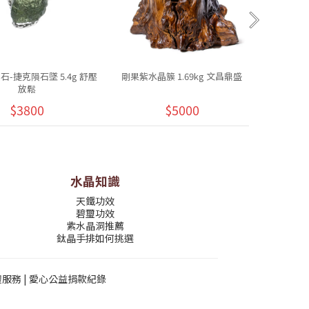
-捷克隕石墜 5.4g 舒壓
剛果紫水晶簇 1.69kg 文昌鼎盛
烏拉圭異象
放鬆
$3800
$5000
水晶知識
天鐵功效
碧璽功效
紫水晶洞推薦
鈦晶手排如何挑選
禮服務
|
愛心公益捐款紀錄