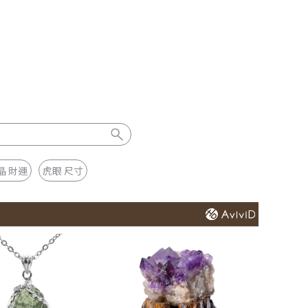
晶 財運
虎眼 尺寸