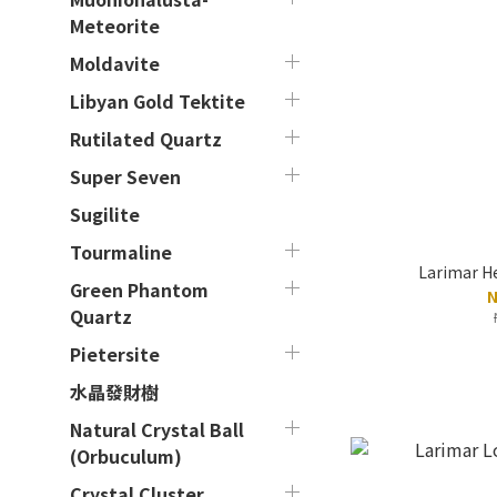
Meteorite
Moldavite
Libyan Gold Tektite
Rutilated Quartz
Super Seven
Sugilite
Tourmaline
Larimar He
Green Phantom
N
Quartz
Pietersite
水晶發財樹
Natural Crystal Ball
(Orbuculum)
Crystal Cluster