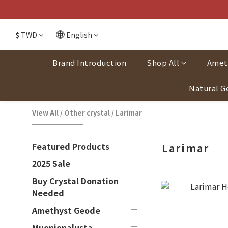
$
TWD
English
Brand Introduction
Shop All
Amet
Natural G
View All
/
Other crystal
/
Larimar
Featured Products
Larimar
2025 Sale
Buy Crystal Donation
Needed
Amethyst Geode
Muonionalusta-