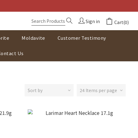
Sign in
Cart(0)
rite
Moldavite
Customer Testimony
Contact Us
Sort by
24 Items per page