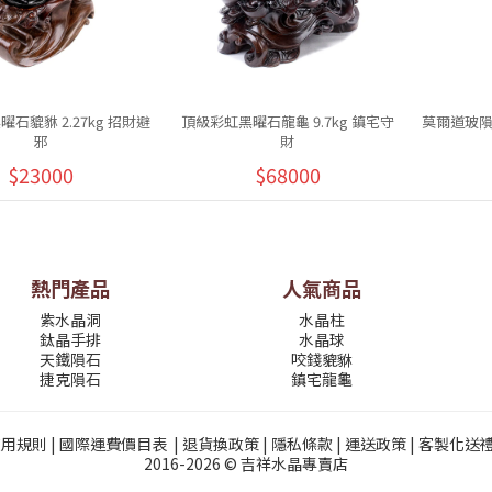
石貔貅 2.27kg 招財避
頂級彩虹黑曜石龍龜 9.7kg 鎮宅守
莫爾道玻隕石
邪
財
$23000
$68000
熱門產品
人氣商品
紫水晶洞
水晶柱
鈦晶手排
水晶球
天鐵隕石
咬錢貔貅
捷克隕石
鎮宅龍龜
使用規則
|
國際運費價目表
|
退貨換政策
|
隱私條款
|
運送政策
|
客製化送
2016-2026 © 吉祥水晶專賣店