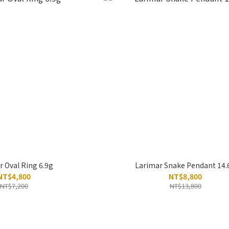
 Oval Ring 6.9g
Larimar Snake Pendant 14.
NT$4,800
NT$8,800
NT$7,200
NT$13,800