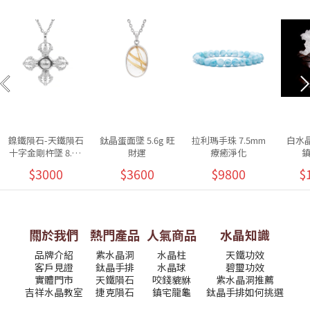
鎳鐵隕石-天鐵隕石
鈦晶蛋面墜 5.6g 旺
拉利瑪手珠 7.5mm
白水晶
十字金剛杵墜 8.5g
財運
療癒淨化
除障招福
$3000
$3600
$9800
$
關於我們
熱門產品
人氣商品
水晶知識
品牌介紹
紫水晶洞
水晶柱
天鐵功效
客戶見證
鈦晶手排
水晶球
碧璽功效
實體門市
天鐵隕石
咬錢貔貅
紫水晶洞推薦
吉祥水晶教室
捷克隕石
鎮宅龍龜
鈦晶手排如何挑選