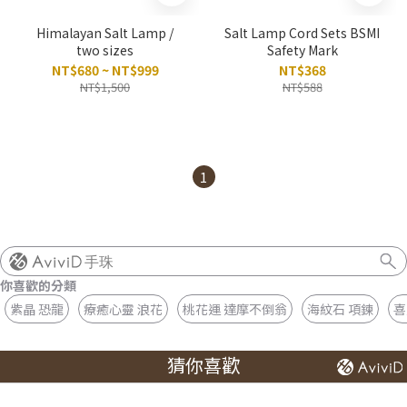
Himalayan Salt Lamp /
Salt Lamp Cord Sets BSMI
two sizes
Safety Mark
NT$680 ~ NT$999
NT$368
NT$1,500
NT$588
1
手珠
你喜歡的分類
紫晶 恐龍
療癒心靈 浪花
桃花運 達摩不倒翁
海紋石 項鍊
喜
猜你喜歡