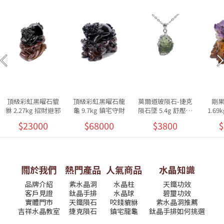
頂級彩虹黑曜石貔
頂級彩虹黑曜石龍
莫爾道玻隕石-捷克
剛
貅 2.27kg 招財避邪
龜 9.7kg 鎮宅守財
隕石墜 5.4g 舒壓放
1.6
鬆
$23000
$68000
$3800
$
關於我們
熱門產品
人氣商品
水晶知識
品牌介紹
紫水晶洞
水晶柱
天鐵功效
客戶見證
鈦晶手排
水晶球
碧璽功效
實體門市
天鐵隕石
咬錢貔貅
紫水晶洞推薦
吉祥水晶教室
捷克隕石
鎮宅龍龜
鈦晶手排如何挑選