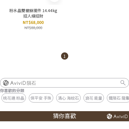
粉水晶雙貔貅擺件 14.44kg
招人緣招財
NT$68,000
NT$88,000
1
隕石
你喜歡的分類
桃花運 粉晶
保平安 手珠
清心 海紋石
浪花 能量
鐵隕石 龍
猜你喜歡