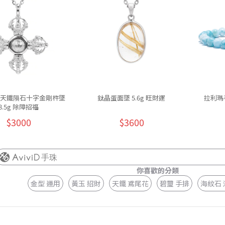
-天鐵隕石十字金剛杵墜
鈦晶蛋面墜 5.6g 旺財運
拉利瑪手
8.5g 除障招福
$3000
$3600
手珠
你喜歡的分類
金型 運用
黃玉 招財
天鐵 鳶尾花
碧璽 手排
海紋石 