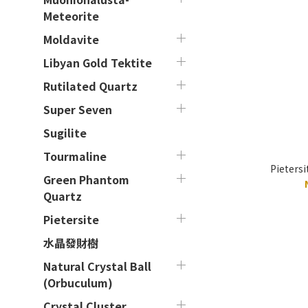
Meteorite
Moldavite
Libyan Gold Tektite
Rutilated Quartz
Super Seven
Sugilite
Tourmaline
Pieters
Green Phantom
Quartz
Pietersite
水晶發財樹
Natural Crystal Ball
(Orbuculum)
Crystal Cluster