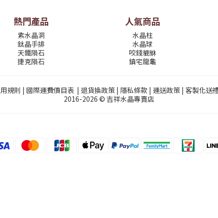
熱門產品
人氣商品
紫水晶洞
水晶柱
鈦晶手排
水晶球
天鐵隕石
咬錢貔貅
捷克隕石
鎮宅龍龜
使用規則
|
國際運費價目表
|
退貨換政策
|
隱私條款
|
運送政策
|
客製化送
2016-2026 © 吉祥水晶專賣店