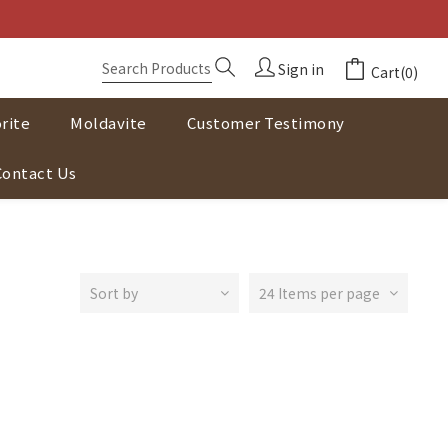
Sign in
Cart(0)
rite
Moldavite
Customer Testimony
Contact Us
Sort by
24 Items per page