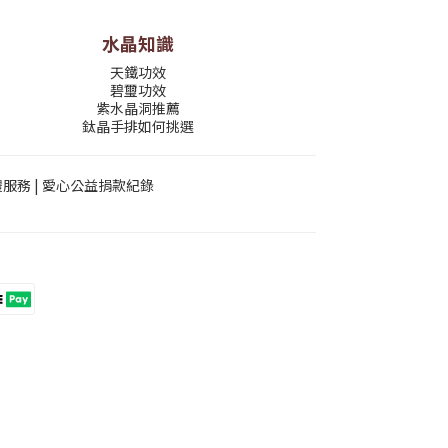
水晶知識
天鐵功效
碧璽功效
紫水晶洞推薦
鈦晶手排如何挑選
禮服務
|
愛心公益捐款紀錄