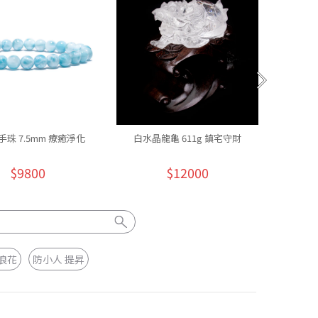
珠 7.5mm 療癒淨化
白水晶龍龜 611g 鎮宅守財
達碧茲紫鈦
$9800
$12000
浪花
防小人 提昇