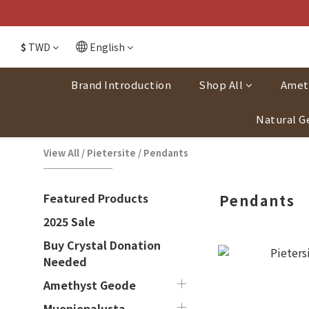
$
TWD
English
Brand Introduction
Shop All
Amet
Natural G
View All
/
Pietersite
/
Pendants
Featured Products
Pendants
2025 Sale
Buy Crystal Donation
Needed
Amethyst Geode
Muonionalusta-