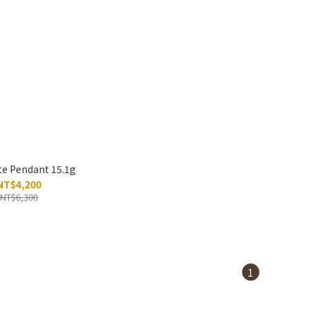
ite Pendant 15.1g
NT$4,200
NT$6,300
1