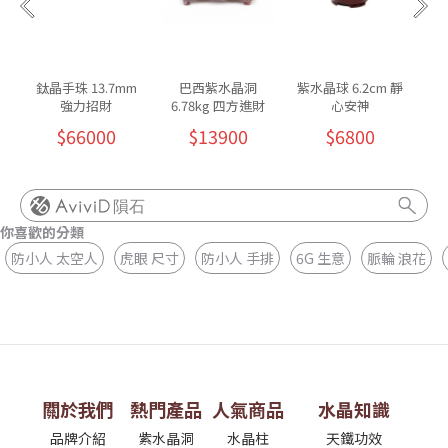
鈦晶手珠 13.7mm
巴西紫水晶洞
紫水晶球 6.2cm 靜
強力招財
6.78kg 四方進財
心安神
$66000
$13900
$6800
隕石
你喜歡的分類
防小人 太空人
虎眼 尺寸
防小人 手排
6G 生意
脈輪 浪花
關於我們
熱門產品
人氣商品
水晶知識
品牌介紹
紫水晶洞
水晶柱
天鐵功效