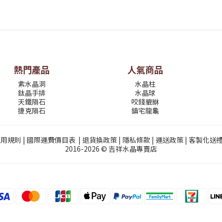
熱門產品
人氣商品
紫水晶洞
水晶柱
鈦晶手排
水晶球
天鐵隕石
咬錢貔貅
捷克隕石
鎮宅龍龜
使用規則
|
國際運費價目表
|
退貨換政策
|
隱私條款
|
運送政策
|
客製化送
2016-2026 © 吉祥水晶專賣店