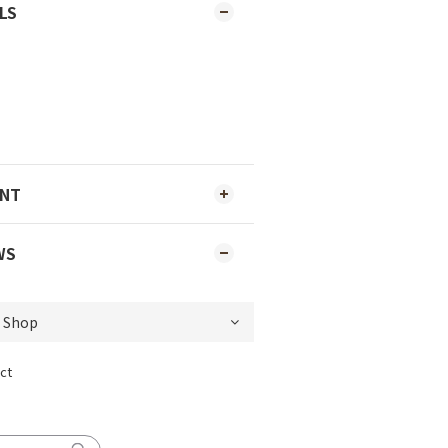
LS
ENT
WS
ct