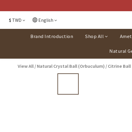
$
TWD
English
Brand Introduction
Shop All
Amet
Natural G
View All
/
Natural Crystal Ball (Orbuculum)
/
Citrine Ball