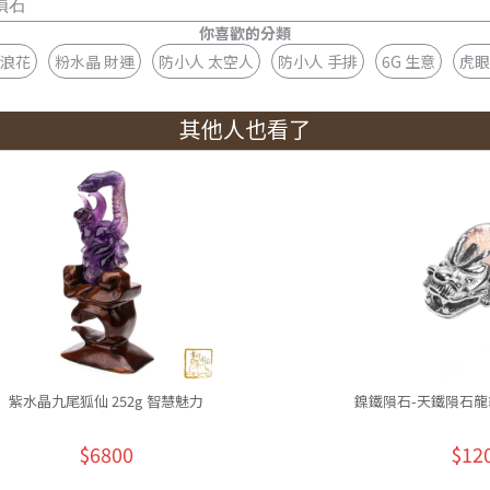
隕石
你喜歡的分類
 浪花
粉水晶 財運
防小人 太空人
防小人 手排
6G 生意
虎眼
其他人也看了
紫水晶九尾狐仙 252g 智慧魅力
鎳鐵隕石-天鐵隕石龍龜
$6800
$12