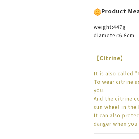
Product Me
weight:447g
diameter:6.8cm
【Citrine】
It is also called 
To wear citrine a
you.
And the citrine c
sun wheel in the
It can also prot
danger when you 