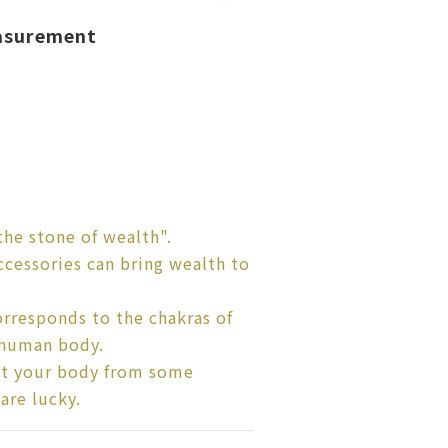
asurement
"the stone of wealth".
ccessories can bring wealth to
orresponds to the chakras of
 human body.
ect your body from some
are lucky.