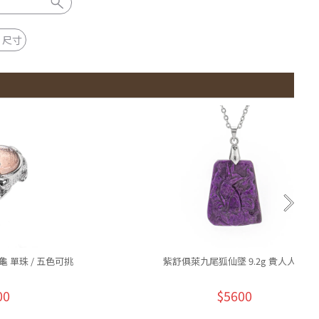
 尺寸
 單珠 / 五色可挑
紫舒俱萊九尾狐仙墜 9.2g 貴人人緣
00
$5600