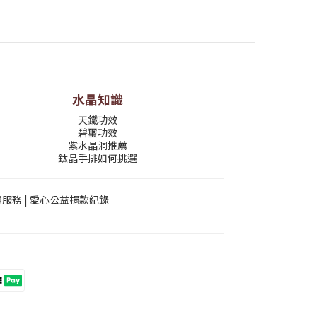
水晶知識
天鐵功效
碧璽功效
紫水晶洞推薦
鈦晶手排如何挑選
禮服務
|
愛心公益捐款紀錄