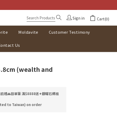
Sign in
Cart(0)
rite
Moldavite
Customer Testimony
Contact Us
BUY NOW
 6.8cm (wealth and
庇禮🙏🏻單筆 滿$8888送✦銀曜石媽祖
ited to Taiwan) on order