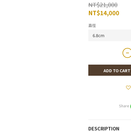
NT$21,000
NT$14,000
直徑
ADD TO CART
Share
DESCRIPTION